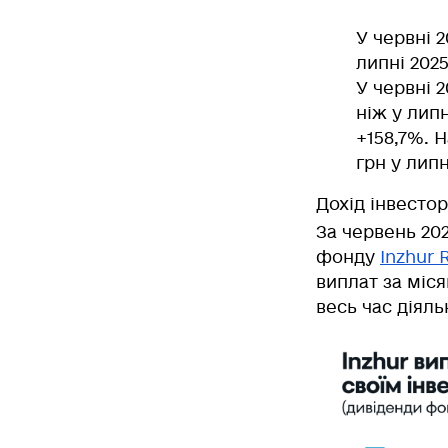
У червні 2
липні 2025
У червні 2
ніж у липн
+158,7%
. 
грн у липн
Дохід інвестор
За червень 20
фонду
Inzhur 
виплат за міс
весь час діял