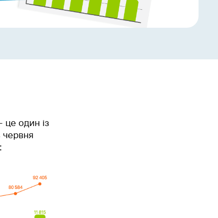
 це один із
ь червня
: