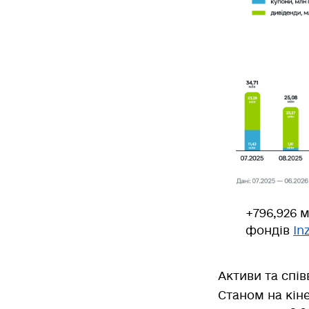
+796,926 
фондів
In
Активи та спі
Станом на кін