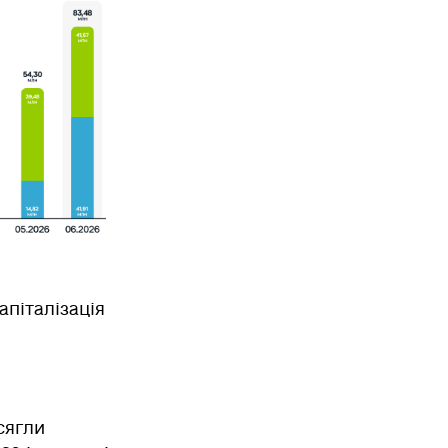
апіталізація
сягли