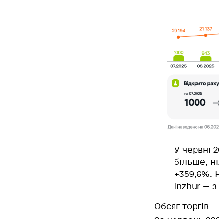
У червні 2
більше
, н
+359,6%
. 
Inzhur — з
Обсяг торгів