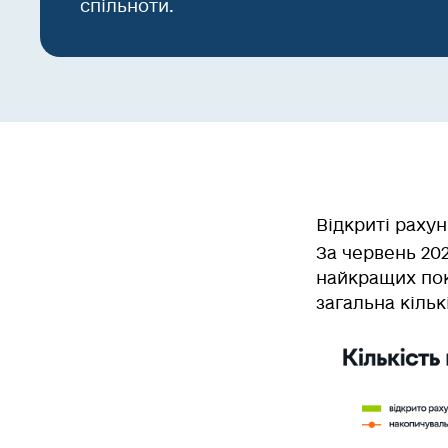
спільноти.
Відкриті раху
За червень 20
найкращих пока
загальна кільк