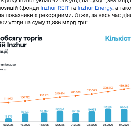
6 року Inzhur уклав
92 076 угод
на суму 1,368 млрд
опозицій (фонди
Inzhur REIT
та
Inzhur Energy
, а та
ва показники є рекордними. Отже, за весь час дія
802 угоди на суму 11,886 млрд грн: