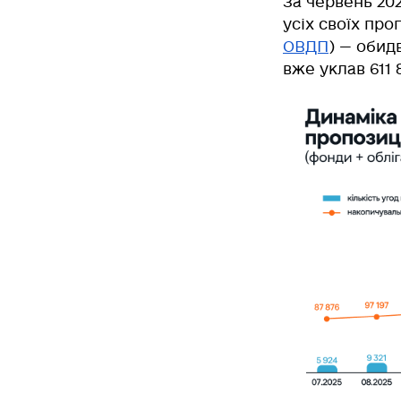
За червень 202
усіх своїх пр
ОВДП
) — обид
вже уклав 611 