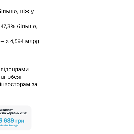
більше
, ніж у
547,3% більше
,
 — з 4,594 млрд
відендами
hur обсяг
 інвесторам за