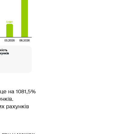
 це
на 1081,5%
унків.
их рахунків