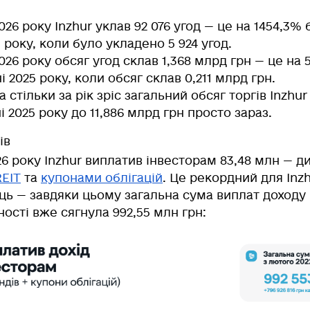
026 року Inzhur уклав 92 076 угод — це
на 1454,3% 
 року, коли було укладено 5 924 угод.
026 року обсяг угод склав 1,368 млрд грн — це
на 
і 2025 року, коли обсяг склав 0,211 млрд грн.
На стільки за рік зріс загальний обсяг торгів Inzhur
і 2025 року до 11,886 млрд грн просто зараз.
ів
26 року Inzhur
виплатив інвесторам 83,48 млн
— ди
REIT
та
купонами облігацій
. Це рекордний для Inz
яць — завдяки цьому загальна сума виплат доходу
ьності вже сягнула
992,55 млн грн
: