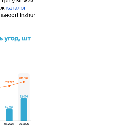
 грн
у межах
кож
каталог
льності Inzhur