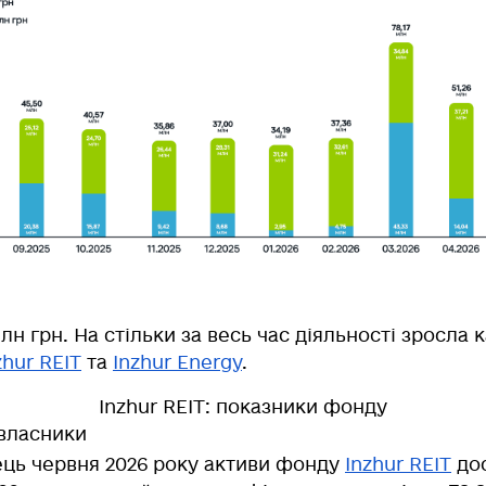
млн грн
. На стільки за весь час діяльності зросла к
zhur REIT
та
Inzhur Energy
.
Inzhur REIT: показники фонду
ввласники
ець червня 2026 року
активи фонду
Inzhur REIT
до