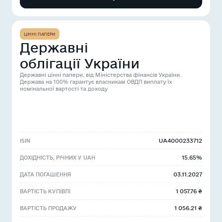
ЦІННІ ПАПЕРИ
Державні
облігації України
Державні цінні папери, від Міністерства фінансів України.
Держава на 100% гарантує власникам ОВДП виплату їх
номінальної вартості та доходу
UA4000233712
ISIN
15.65%
ДОХІДНІСТЬ, РІЧНИХ У UAH
03.11.2027
ДАТА ПОГАШЕННЯ
1 057.76 ₴
ВАРТІСТЬ КУПІВЛІ
1 056.21 ₴
ВАРТІСТЬ ПРОДАЖУ