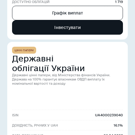
1 719
ДОСТУПНО ОБЛІГАЦІЙ
Графік виплат
Інвестувати
ЦІННІ ПАПЕРИ
Державні
облігації України
Державні цінні папери, від Міністерства фінансів України.
Держава на 100% гарантує власникам ОВДП виплату їх
номінальної вартості та доходу
UA4000239040
ISIN
16.1%
ДОХІДНІСТЬ, РІЧНИХ У UAH