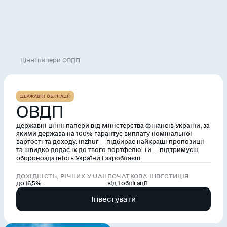
Цінні папери ОВДП
ДЕРЖАВНІ ОБЛІГАЦІЇ
ОВДП
Державні цінні папери від Міністерства фінансів України, за
якими держава на 100% гарантує виплату номінальної
вартості та доходу. Inzhur — підбирає найкращі пропозиції
та швидко додає їх до твого портфелю. Ти — підтримуєш
обороноздатність України і заробляєш.
ДОХІДНІСТЬ, РІЧНИХ У UAH
ПОЧАТКОВА ІНВЕСТИЦІЯ
до 16,5%
від 1 облігації
Інвестувати