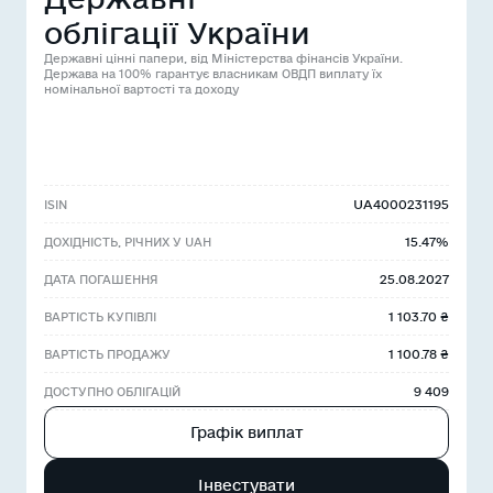
облігації України
Державні цінні папери, від Міністерства фінансів України.
Держава на 100% гарантує власникам ОВДП виплату їх
номінальної вартості та доходу
UA4000231195
ISIN
15.47%
ДОХІДНІСТЬ, РІЧНИХ У UAH
25.08.2027
ДАТА ПОГАШЕННЯ
1 103.70 ₴
ВАРТІСТЬ КУПІВЛІ
1 100.78 ₴
ВАРТІСТЬ ПРОДАЖУ
9 409
ДОСТУПНО ОБЛІГАЦІЙ
Графік виплат
Інвестувати