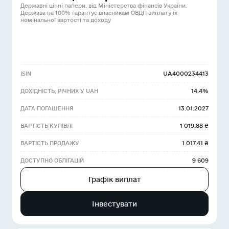
Державні цінні папери, від Міністерства фінансів України.
Держава на 100% гарантує власникам ОВДП виплату їх
номінальної вартості та доходу
UA4000234413
ISIN
14.4%
ДОХІДНІСТЬ, РІЧНИХ У UAH
13.01.2027
ДАТА ПОГАШЕННЯ
1 019.88 ₴
ВАРТІСТЬ КУПІВЛІ
1 017.41 ₴
ВАРТІСТЬ ПРОДАЖУ
9 609
ДОСТУПНО ОБЛІГАЦІЙ
Графік виплат
Інвестувати