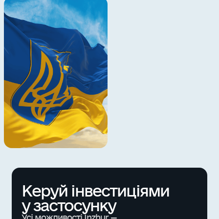
Керуй інвестиціями
у застосунку
Усі можливості Inzhur —