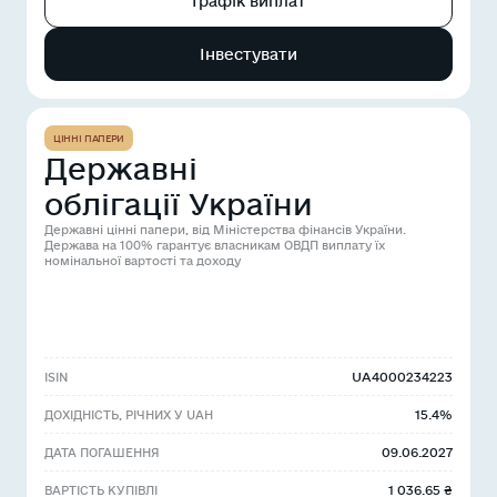
Графік виплат
Інвестувати
ЦІННІ ПАПЕРИ
Державні
облігації України
Державні цінні папери, від Міністерства фінансів України.
Держава на 100% гарантує власникам ОВДП виплату їх
номінальної вартості та доходу
UA4000234223
ISIN
15.4%
ДОХІДНІСТЬ, РІЧНИХ У UAH
09.06.2027
ДАТА ПОГАШЕННЯ
1 036.65 ₴
ВАРТІСТЬ КУПІВЛІ