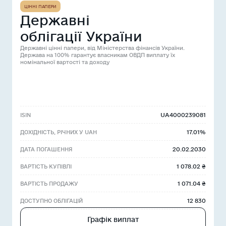
ЦІННІ ПАПЕРИ
Державні
облігації України
Державні цінні папери, від Міністерства фінансів України.
Держава на 100% гарантує власникам ОВДП виплату їх
номінальної вартості та доходу
UA4000239081
ISIN
17.01%
ДОХІДНІСТЬ, РІЧНИХ У UAH
20.02.2030
ДАТА ПОГАШЕННЯ
1 078.02 ₴
ВАРТІСТЬ КУПІВЛІ
1 071.04 ₴
ВАРТІСТЬ ПРОДАЖУ
12 830
ДОСТУПНО ОБЛІГАЦІЙ
Графік виплат