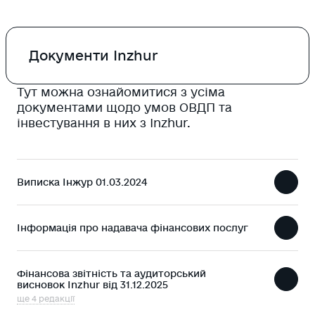
Документи Inzhur
Тут можна ознайомитися з усіма
Inzhur Energy
документами щодо умов ОВДП та
інвестування в них з Inzhur.
Inzhur REIT
Виписка Інжур 01.03.2024
Архів
Інформація про надавача фінансових послуг
Фінансова звітність та аудиторський
висновок Inzhur від 31.12.2025
ще 4 редакції