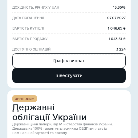
15.35%
ДОХІДНІСТЬ, РІЧНИХ У UAH
07.07.2027
ДАТА ПОГАШЕННЯ
1 046.65 ₴
ВАРТІСТЬ КУПІВЛІ
1 043.51 ₴
ВАРТІСТЬ ПРОДАЖУ
3 224
ДОСТУПНО ОБЛІГАЦІЙ
Графік виплат
Інвестувати
ЦІННІ ПАПЕРИ
Державні
облігації України
Державні цінні папери, від Міністерства фінансів України.
Держава на 100% гарантує власникам ОВДП виплату їх
номінальної вартості та доходу