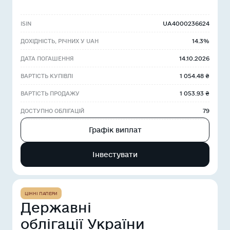
UA4000236624
ISIN
14.3%
ДОХІДНІСТЬ, РІЧНИХ У UAH
14.10.2026
ДАТА ПОГАШЕННЯ
1 054.48 ₴
ВАРТІСТЬ КУПІВЛІ
1 053.93 ₴
ВАРТІСТЬ ПРОДАЖУ
79
ДОСТУПНО ОБЛІГАЦІЙ
Графік виплат
Інвестувати
ЦІННІ ПАПЕРИ
Державні
облігації України