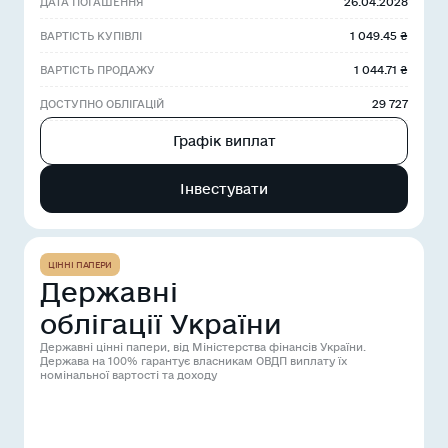
26.04.2028
ДАТА ПОГАШЕННЯ
1 049.45 ₴
ВАРТІСТЬ КУПІВЛІ
1 044.71 ₴
ВАРТІСТЬ ПРОДАЖУ
29 727
ДОСТУПНО ОБЛІГАЦІЙ
Графік виплат
Інвестувати
ЦІННІ ПАПЕРИ
Державні
облігації України
Державні цінні папери, від Міністерства фінансів України.
Держава на 100% гарантує власникам ОВДП виплату їх
номінальної вартості та доходу