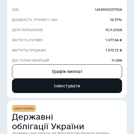
UA4000237556
ISIN
16.37%
ДОХІДНІСТЬ, РІЧНИХ У UAH
15.11.2028
ДАТА ПОГАШЕННЯ
1 077.64 ₴
ВАРТІСТЬ КУПІВЛІ
1 072.72 ₴
ВАРТІСТЬ ПРОДАЖУ
11 096
ДОСТУПНО ОБЛІГАЦІЙ
Графік виплат
Інвестувати
ЦІННІ ПАПЕРИ
Державні
облігації України
Державні цінні папери, від Міністерства фінансів України.