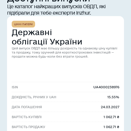
Це каталог найкращих випусків ОВДП, які
підібрали для тебе експерти Inzhur.
ЦІННІ ПАПЕРИ
Державні
облігації України
Цей випуск ОВДП має більшу дохідність та однакову ціну купівлі
та продажу, тому зручний для короткострокових інвестицій —
продати можна будь-коли без втрати грошей.
UA4000238976
ISIN
15.55%
ДОХІДНІСТЬ, РІЧНИХ У UAH
24.03.2027
ДАТА ПОГАШЕННЯ
1 062.71 ₴
ВАРТІСТЬ КУПІВЛІ
1 062.71 ₴
ВАРТІСТЬ ПРОДАЖУ