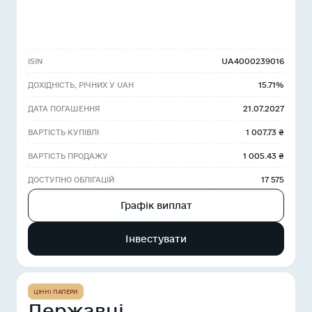
UA4000239016
ISIN
15.71%
ДОХІДНІСТЬ, РІЧНИХ У UAH
21.07.2027
ДАТА ПОГАШЕННЯ
1 007.73 ₴
ВАРТІСТЬ КУПІВЛІ
1 005.43 ₴
ВАРТІСТЬ ПРОДАЖУ
17 575
ДОСТУПНО ОБЛІГАЦІЙ
Графік виплат
Інвестувати
ЦІННІ ПАПЕРИ
Державні