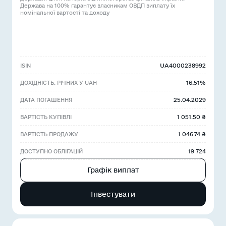
Держава на 100% гарантує власникам ОВДП виплату їх
номінальної вартості та доходу
UA4000238992
ISIN
16.51%
ДОХІДНІСТЬ, РІЧНИХ У UAH
25.04.2029
ДАТА ПОГАШЕННЯ
1 051.50 ₴
ВАРТІСТЬ КУПІВЛІ
1 046.74 ₴
ВАРТІСТЬ ПРОДАЖУ
19 724
ДОСТУПНО ОБЛІГАЦІЙ
Графік виплат
Інвестувати