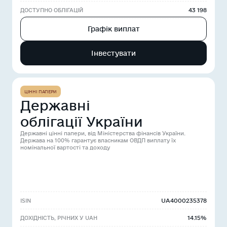
43 198
ДОСТУПНО ОБЛІГАЦІЙ
Графік виплат
Інвестувати
ЦІННІ ПАПЕРИ
Державні
облігації України
Державні цінні папери, від Міністерства фінансів України.
Держава на 100% гарантує власникам ОВДП виплату їх
номінальної вартості та доходу
UA4000235378
ISIN
14.15%
ДОХІДНІСТЬ, РІЧНИХ У UAH