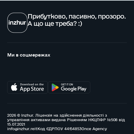
Прибутково, пасивно, прозоро.
А що ще треба? :)
Ми в соцмережах
2026 © Inzhur. Ліцензія на здійснення діяльності з
управління активами видана Рішенням НКЦПФР №508 від
15.07.2021
info@inzhur.reit
Код ЄДРПОУ 44154853
Once Agency