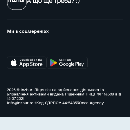
А що ще треба? :)
Ми в соцмережах
2026 © Inzhur. Ліцензія на здійснення діяльності з
управління активами видана Рішенням НКЦПФР №508 від
15.07.2021
info@inzhur.reit
Код ЄДРПОУ 44154853
Once Agency