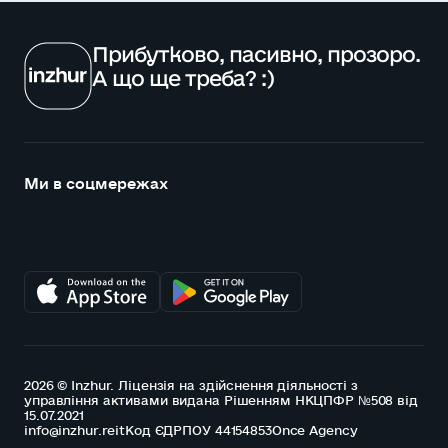
Прибутково, пасивно, прозоро.
А що ще треба? :)
Ми в соцмережах
2026 © Inzhur. Ліцензія на здійснення діяльності з
управління активами видана Рішенням НКЦПФР №508 від
15.07.2021
info@inzhur.reit
Код ЄДРПОУ 44154853
Once Agency