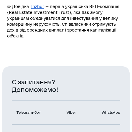
✏️
Довідка
.
Inzhur
— перша українська RЕІТ-компанія
(Real Estate Investment Trust), яка дає змогу
українцям об’єднуватися для інвестування у велику
комерційну нерухомість. Співвласники отримують
дохід від орендних виплат і зростання капіталізації
об’єктів.
Є запитання?
Допоможемо!
Telegram-бот
Viber
WhatsApp