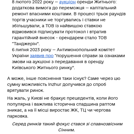
8 лютого 2022 року —
аукціон
оренди Житнього:
додаткова вимога до переможця — капітальний
ремонт власними коштами.
В процесі трьох раундів
торгів учасники не торгувались і ставки не
збільшували, а ТОВ із найвищою ставкою
відмовився підписувати протокол і втратив
гарантійний внесок - орендарем стало ТОВ
“Танджерін”.
6 липня 2023 року
— Антимонопольний комітет
України
заявив про
"порушення справи за ознаками
змови на аукціоні з передавання в оренду
Київського Житнього ринку”.
А може, інше пояснення таки існує
? Саме через цю
сумну можливість Inzhur долучився до спроб
врятувати ринок.
На жаль, у Києві не бракує прецедентів, коли його
популярна і важлива історична спадщина раптом
зникає, а на її місці виростає ЖК, ТЦ чи чергова
парковка.
Серед ринків такий фокус стався зі славнозвісним
Сінним.