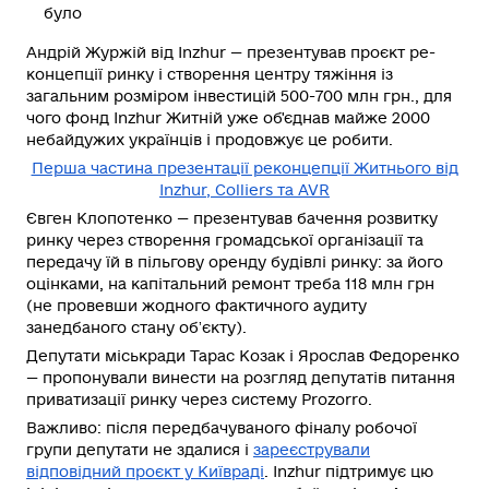
було
Андрій Журжій від Inzhur
— презентував проєкт ре-
концепції ринку і створення центру тяжіння із
загальним розміром інвестицій 500-700 млн грн., для
чого фонд Inzhur Житній уже об'єднав майже 2000
небайдужих українців і продовжує це робити.
Перша частина презентації реконцепції Житнього від
Inzhur, Colliers та AVR
Євген Клопотенко
— презентував бачення розвитку
ринку через створення громадської організації та
передачу їй в пільгову оренду будівлі ринку: за його
оцінками, на капітальний ремонт треба 118 млн грн
(не провевши жодного фактичного аудиту
занедбаного стану обʼєкту).
Депутати міськради Тарас Козак і Ярослав Федоренко
— пропонували винести на розгляд депутатів питання
приватизації ринку через систему Prozorro.
Важливо:
після передбачуваного фіналу робочої
групи депутати не здалися і
зареєстрували
відповідний проєкт у Київраді
. Inzhur підтримує цю