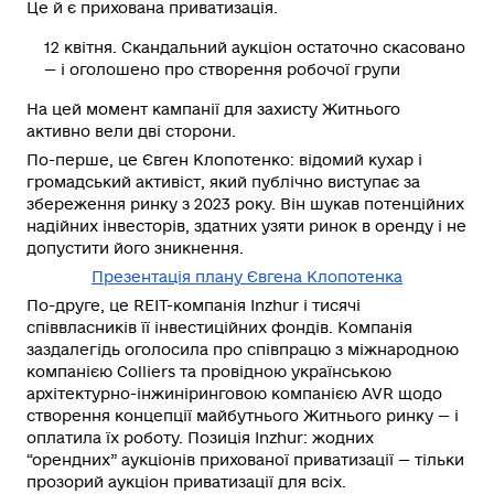
Це й є прихована приватизація.
12 квітня. Скандальний аукціон остаточно скасовано
— і оголошено про створення робочої групи
На цей момент кампанії для захисту Житнього
активно вели дві сторони.
По-перше, це Євген Клопотенко
: відомий кухар і
громадський активіст, який публічно виступає за
збереження ринку з 2023 року. Він шукав потенційних
надійних інвесторів, здатних узяти ринок в оренду і не
допустити його зникнення.
Презентація плану Євгена Клопотенка
По-друге, це REIT-компанія Inzhur і тисячі
співвласників її інвестиційних фондів
. Компанія
заздалегідь оголосила про співпрацю з міжнародною
компанією Colliers та провідною українською
архітектурно-інжиніринговою компанією AVR щодо
створення концепції майбутнього Житнього ринку — і
оплатила їх роботу. Позиція Inzhur: жодних
“орендних” аукціонів прихованої приватизації — тільки
прозорий аукціон приватизації для всіх.