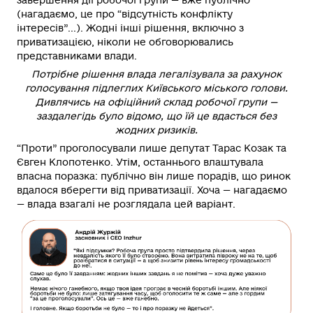
завершення дії робочої групи — вже публічно
(нагадаємо, це про “відсутність конфлікту
інтересів”...). Жодні інші рішення, включно з
приватизацією, ніколи не обговорювались
представниками влади.
Потрібне рішення влада легалізувала за рахунок
голосування підлеглих Київського міського голови.
Дивлячись на офіційний склад робочої групи —
заздалегідь було відомо, що їй це вдасться без
жодних ризиків.
“Проти” проголосували лише депутат Тарас Козак та
Євген Клопотенко. Утім, останнього влаштувала
власна поразка: публічно він лише порадів, що ринок
вдалося вберегти від приватизації. Хоча — нагадаємо
— влада взагалі не розглядала цей варіант.