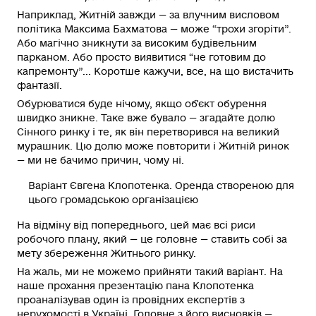
Наприклад, Житній завжди — за влучним висловом
політика Максима Бахматова — може “трохи згоріти”.
Або магічно зникнути за високим будівельним
парканом. Або просто виявитися “не готовим до
капремонту”... Коротше кажучи, все, на що вистачить
фантазії.
Обурюватися буде нічому, якщо об'єкт обурення
швидко зникне. Таке вже бувало — згадайте долю
Сінного ринку і те, як він перетворився на великий
мурашник. Цю долю може повторити і Житній ринок
— ми не бачимо причин, чому ні.
Варіант Євгена Клопотенка. Оренда створеною для
цього громадською організацією
На відміну від попереднього, цей має всі риси
робочого плану, який — це головне — ставить собі за
мету збереження Житнього ринку.
На жаль, ми не можемо прийняти такий варіант. На
наше прохання презентацію пана Клопотенка
проаналізував один із провідних експертів з
нерухомості в Україні. Головне з його висновків —