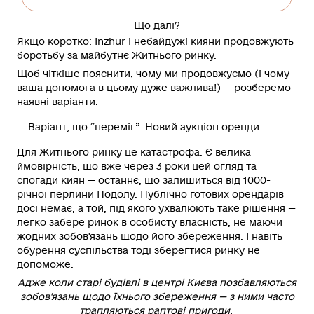
Що далі?
Якщо коротко:
Inzhur і небайдужі кияни продовжують
боротьбу за майбутнє Житнього ринку.
Щоб чіткіше пояснити, чому ми продовжуємо (і чому
ваша допомога в цьому дуже важлива!) — розберемо
наявні варіанти.
Варіант, що “переміг”. Новий аукціон оренди
Для Житнього ринку це катастрофа. Є велика
ймовірність, що вже через 3 роки цей огляд та
спогади киян — останнє, що залишиться від 1000-
річної перлини Подолу. Публічно готових орендарів
досі немає, а той, під якого ухвалюють таке рішення —
легко забере ринок в особисту власність, не маючи
жодних зобов'язань щодо його збереження. І навіть
обурення суспільства тоді зберегтися ринку не
допоможе.
Адже коли старі будівлі в центрі Києва позбавляються
зобов'язань щодо їхнього збереження — з ними часто
трапляються раптові пригоди.