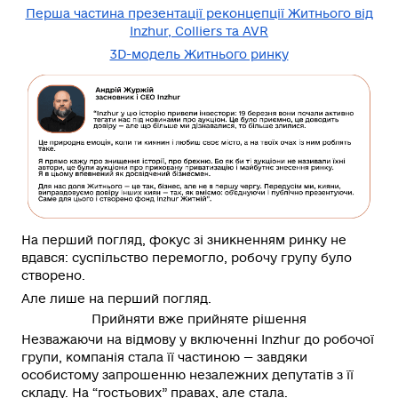
Перша частина презентації реконцепції Житнього від
Inzhur, Colliers та AVR
3D-модель Житнього ринку
На перший погляд, фокус зі зникненням ринку не
вдався: суспільство перемогло, робочу групу було
створено.
Але лише на перший погляд.
Прийняти вже прийняте рішення
Незважаючи на відмову у включенні Inzhur до робочої
групи, компанія стала її частиною — завдяки
особистому запрошенню незалежних депутатів з її
складу. На “гостьових” правах, але стала.