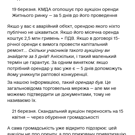
19 березня.
КМДА оголошує про аукціон оренди
Житнього ринку — за 5 днів до його проведення
Якщо у вас є аварійний об'єкт, орендою якого ніхто
публічно не цікавиться. Якщо його місячна оренда
коштує 2,5 млн гривень + ПДВ. Якщо в договорі 15-
річної оренди є вимога провести капітальний
ремонт...
Скільки учасників такого аукціону ви
знайдете за 5 днів
? Аніскільки, і такий маленький
термін це гарантує. За одним винятком: якщо
потрібний орендар у вас уже є — 5 днів допоможуть
йому уникнути раптової конкуренції.
За нашою інформацією,
такий орендар був
. Це
загальновідома торговельна мережа — але ми не
можемо підтвердити це документами, тому не
називаємо їх.
21 березня. Скандальний аукціон переносять на 15
квітня — через обурення громадськості
А сама громадськість уже відкрито підозрює: цей
аукціон не про оренду, а про приховану приватизацію.