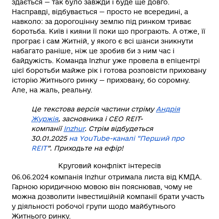
здається — так було завжди і буде ще довго.
Насправді, відбувається — просто не всередині, а
навколо: за дорогоцінну землю під ринком триває
боротьба. Київ і кияни її поки що програють. А отже, її
програє і сам Житній, у якого є всі шанси зникнути
набагато раніше, ніж це зробив би з ним час і
байдужість. Команда Inzhur уже провела в епіцентрі
цієї боротьби майже рік і готова розповісти приховану
історію Житнього ринку — приховану, бо соромну.
Але, на жаль, реальну.
Це текстова версія частини стріму
Андрія
Журжія
, засновника і СЕО REIT-
компанії
Inzhur
.
Стрім відбудеться
30.01.2025
на YouTube-каналі “Перший про
REIT
”
. Приходьте на ефір!
Круговий конфлікт інтересів
06.06.2024 компанія Inzhur отримала листа від КМДА.
Гарною юридичною мовою він пояснював, чому не
можна дозволити інвестиційній компанії брати участь
у діяльності робочої групи щодо майбутнього
Житнього ринку.