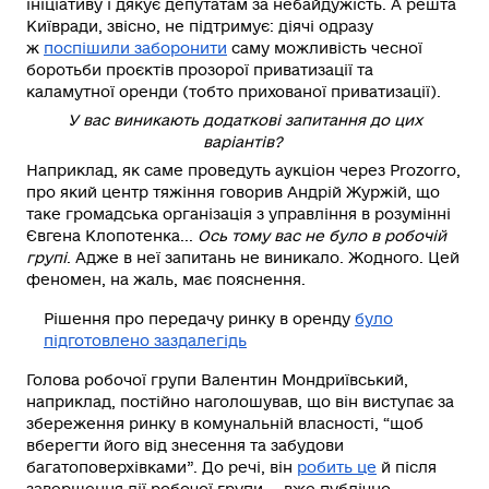
ініціативу і дякує депутатам за небайдужість. А решта
Київради, звісно, не підтримує: діячі одразу
ж
поспішили заборонити
саму можливість чесної
боротьби проєктів прозорої приватизації та
каламутної оренди (тобто прихованої приватизації).
У вас виникають додаткові запитання до цих
варіантів?
Наприклад, як саме проведуть аукціон через Prozorro,
про який центр тяжіння говорив Андрій Журжій, що
таке громадська організація з управління в розумінні
Євгена Клопотенка...
Ось тому вас не було в робочій
групі
. Адже в неї запитань не виникало. Жодного. Цей
феномен, на жаль, має пояснення.
Рішення про передачу ринку в оренду
було
підготовлено заздалегідь
Голова робочої групи Валентин Мондриївський,
наприклад, постійно наголошував, що він виступає за
збереження ринку в комунальній власності, “щоб
вберегти його від знесення та забудови
багатоповерхівками”. До речі, він
робить це
й після