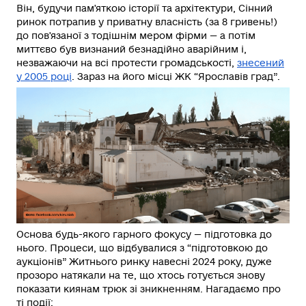
Він, будучи пам'яткою історії та архітектури, Сінний
ринок потрапив у приватну власність (за 8 гривень!)
до пов'язаної з тодішнім мером фірми — а потім
миттєво був визнаний безнадійно аварійним і,
незважаючи на всі протести громадськості,
знесений
у 2005 році
. Зараз на його місці ЖК “Ярославів град”.
Основа будь-якого гарного фокусу — підготовка до
нього. Процеси, що відбувалися з “підготовкою до
аукціонів” Житнього ринку навесні 2024 року, дуже
прозоро натякали на те, що хтось готується знову
показати киянам трюк зі зникненням. Нагадаємо про
ті події: