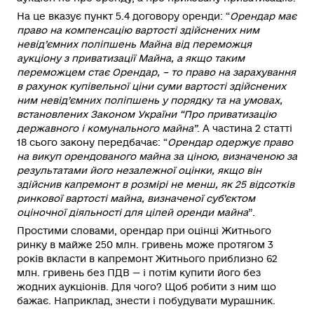
На це вказує пункт 5.4 договору оренди:
“
Орендар має
право на компенсацію вартості здійснених ним
невід’ємних поліпшень Майна від переможця
аукціону з приватизації Майна, а якщо таким
переможцем стає Орендар, – то право на зарахування
в рахунок купівельної ціни суми вартості здійснених
ним невід’ємних поліпшень у порядку та на умовах,
встановлених Законом України “Про приватизацію
державного і комунального майна”
.
А частина 2 статті
18 сього закону передбачає
: “
Орендар одержує право
на викуп орендованого майна за ціною, визначеною за
результатами його незалежної оцінки, якщо він
здійснив капремонт в розмірі не менш, як 25 відсотків
ринкової вартості майна, визначеної суб’єктом
оціночної діяльності для цілей оренди майна
”.
Простими словами, орендар при оцінці Житнього
ринку в майже 250 млн. гривень може протягом 3
років вкласти в капремонт Житнього приблизно 62
млн. гривень без ПДВ — і потім купити його без
жодних аукціонів. Для чого? Щоб робити з ним що
бажає. Наприклад, знести і побудувати мурашник.