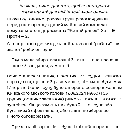
На жаль, лише для того, щоб констатувати:
характерний для цієї історії фарс триває.
Спочатку головне:
робоча група рекомендувала
передати в оренду єдиний майновий комплекс
комунального підприємства "Житній ринок"
. За — 16.
Проти — 2.
А тепер щодо деяких деталей так званої “роботи” так
званої “робочої групи”.
Група мала збиратися кожні 3 тижні — але провела
лише 3 засідання, замість 9
Вони сталися 31 липня, 11 жовтня і 23 грудня. Неважко
порахувати, що це в 3 рази менше, ніж мало бути: між
17 червня (коли групу було створено розпорядженням
Київського міського голови 17.06.2024
№660
) і 23
грудня (останнє засідання) рівно 27 тижнів — а отже, 9
зустрічей. Якщо замість них було 3 — то група або
була вкрай ефективною, або навіть не збиралася
нічого обговорювати.
Презентації варіантів — були. Їхніх обговорень — не