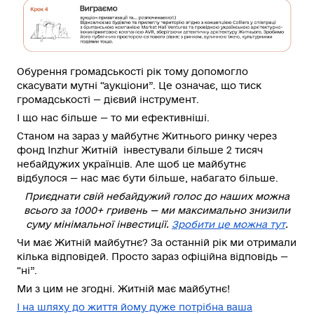
Обурення громадськості рік тому допомогло
скасувати мутні “аукціони”. Це означає, що тиск
громадськості — дієвий інструмент.
І що нас більше — то ми ефективніші
.
Станом на зараз у майбутнє Житнього ринку через
фонд Inzhur Житній інвестували більше 2 тисяч
небайдужих українців. Але щоб це майбутнє
відбулося — нас має бути більше, набагато більше.
Приєднати свій небайдужий голос до наших можна
всього за 1000+ гривень — ми максимально знизили
суму мінімальної інвестиції.
Зробити це можна тут
.
Чи має Житній майбутнє? За останній рік ми отримали
кілька відповідей. Просто зараз офіційна відповідь —
“ні”.
Ми з цим не згодні.
Житній має майбутнє!
І на шляху до життя йому дуже потрібна ваша