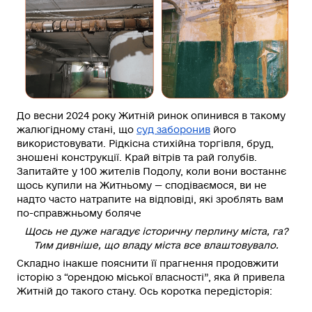
До весни 2024 року Житній ринок опинився в такому
жалюгідному стані, що
суд заборонив
його
використовувати. Рідкісна стихійна торгівля, бруд,
зношені конструкції. Край вітрів та рай голубів.
Запитайте у 100 жителів Подолу, коли вони востаннє
щось купили на Житньому — сподіваємося, ви не
надто часто натрапите на відповіді, які зроблять вам
по-справжньому боляче
Щось не дуже нагадує історичну перлину міста, га?
Тим дивніше, що владу міста все влаштовувало.
Складно інакше пояснити її прагнення продовжити
історію з “орендою міської власності”, яка й привела
Житній до такого стану. Ось коротка передісторія: