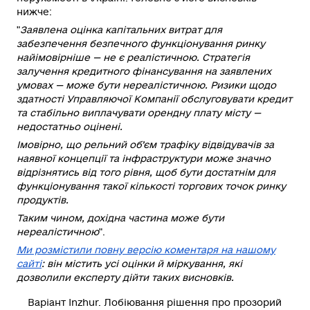
нижче:
"
Заявлена оцінка капітальних витрат для
забезпечення безпечного функціонування ринку
найімовірніше — не є реалістичною. Стратегія
залучення кредитного фінансування на заявлених
умовах — може бути нереалістичною. Ризики щодо
здатності Управляючої Компанії обслуговувати кредит
та стабільно виплачувати орендну плату місту —
недостатньо оцінені.
Імовірно, що рельний об’єм трафіку відвідувачів за
наявної концепції та інфраструктури може значно
відрізнятись від того рівня, щоб бути достатнім для
функціонування такої кількості торгових точок ринку
продуктів.
Таким чином, дохідна частина може бути
нереалістичною
".
Ми розмістили повну версію коментаря на нашому
сайті
: він містить усі оцінки й міркування, які
дозволили експерту дійти таких висновків.
Варіант Inzhur. Лобіювання рішення про прозорий