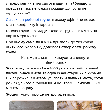
з представників тієї самої влади, а найбільшого
представника тієї самої громади до групи не
підпускають?
Ось склад робочої групи
, в якому офіційно немає
місця конфлікту інтересів.
Голова групи — з КМДА. Основа групи — з КМДА чи
партії мера Києва.
При цьому
саме дії КМДА
призвели до тієї кризи
Житнього, через яку довелося створювати робочу
групу.
Каламутна магія: як змусити зникнути
цілий ринок
Житньому ринку майже 1000 років, це найстаріший
діючий ринок Києва та один із найстаріших в України.
Він пережив із Києвом усі злети й падіння міста, сотні
років був його економічним центром і найлюднішим
місцем Подолу…
Жоден турист про це не здогадається.