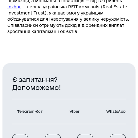
щомісяця, а мінімальна інвестиція — від 10 гривень.
Inzhur
— перша українська RЕІТ-компанія (Real Estate
Investment Trust), яка дає змогу українцям
об’єднуватися для інвестування у велику нерухомість.
Співвласники отримують дохід від орендних виплат і
зростання капіталізації об’єктів.
Є запитання?
Допоможемо!
Telegram-бот
Viber
WhatsApp