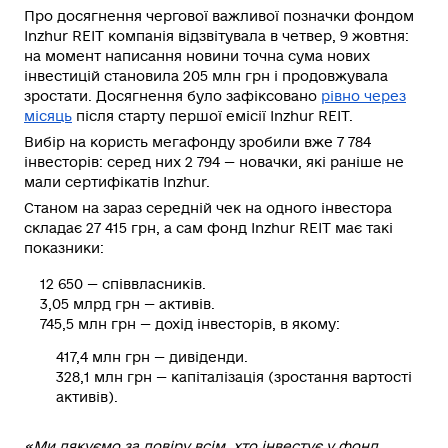
Про досягнення чергової важливої позначки фондом
Inzhur REIT компанія відзвітувала в четвер, 9 жовтня:
на момент написання новини точна сума нових
інвестицій становила 205 млн грн і продовжувала
зростати. Досягнення було зафіксовано
рівно через
місяць
після старту першої емісії Inzhur REIT.
Вибір на користь мегафонду зробили вже 7 784
інвесторів: серед них 2 794 — новачки, які раніше не
мали сертифікатів Inzhur.
Станом на зараз середній чек на одного інвестора
складає 27 415 грн, а сам фонд Inzhur REIT має такі
показники:
12 650 — співвласників.
3,05 млрд грн — активів.
745,5 млн грн — дохід інвесторів, в якому:
417,4 млн грн — дивіденди.
328,1 млн грн — капіталізація (зростання вартості
активів).
«Ми дякуємо за довіру всім, хто інвестує у фонд