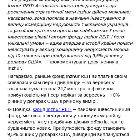
Inzhur REIT! Активність інвесторів доводить, що
досягнення стратегічної мети Inzhur дійсно можливе:
нагадаємо, вона полягає в навчанні інвестуванню в
велику комерційну нерухомість 1 мільйона українців
та українок протягом протягом найближчих 3 років.
Інвесторам цікаві і активи фонду Inzhur REIT, і його
унікальні умови — адже вперше в історії країни почати
інвестувати у велику комерційну нерухомість можна
від 10 гривень при прибутковості від 9,5% річних у
доларах США»
, — прокоментували досягнення в
Inzhur
.
Нагадаємо, раніше фонд Inzhur REIT
виплатив
своїм
співвласникам перші дивіденди — за вересень:
загальна сума склала 24,7 млн грн, а фактична
прибутковість на 1 сертифікат за вересень — 10%
річних у доларах США в річному вимірі.
✏️
Довідка
.
Фонд Inzhur REIT
— пайовий інвестиційний
фонд, метою є інвестування у топову комерційну
нерухомість: як у придбання діючих об'єктів, так і в
будівництво нових. Прибутковість фонду становить
9,5% річних у доларах США, дивіденди виплачуються