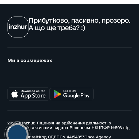
Прибутково, пасивно, прозоро.
А що ще треба? :)
Ми в соцмережах
2026 © Inzhur. Ліцензія на здійснення діяльності з
управління активами видана Рішенням НКЦПФР №508 від
15.07.2021
info@inzhur.reit
Код ЄДРПОУ 44154853
Once Agency