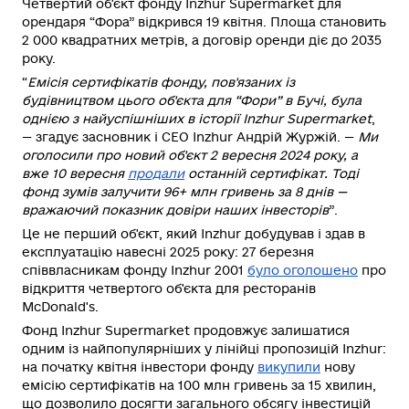
Четвертий об'єкт фонду Inzhur Supermarket для
орендаря “Фора” відкрився 19 квітня. Площа становить
2 000 квадратних метрів, а договір оренди діє до 2035
року.
“
Емісія сертифікатів фонду, пов'язаних із
будівництвом цього об'єкта для “Фори” в Бучі, була
однією з найуспішніших в історії Inzhur Supermarket
,
— згадує засновник і СЕО Inzhur Андрій Журжій. —
Ми
оголосили про новий об'єкт 2 вересня 2024 року, а
вже 10 вересня
продали
останній сертифікат. Тоді
фонд зумів залучити 96+ млн гривень за 8 днів —
вражаючий показник довіри наших інвесторів
”.
Це не перший об'єкт, який Inzhur добудував і здав в
експлуатацію навесні 2025 року: 27 березня
співвласникам фонду Inzhur 2001
було оголошено
про
відкриття четвертого об'єкта для ресторанів
McDonald's.
Фонд Inzhur Supermarket продовжує залишатися
одним із найпопулярніших у лінійці пропозицій Inzhur:
на початку квітня інвестори фонду
викупили
нову
емісію сертифікатів на 100 млн гривень за 15 хвилин,
що дозволило досягти загального обсягу інвестицій