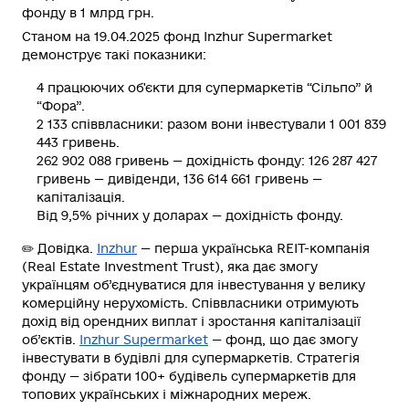
фонду в 1 млрд грн.
Станом на 19.04.2025 фонд Inzhur Supermarket
демонструє такі показники:
4 працюючих об'єкти
для супермаркетів “Сільпо” й
“Фора”.
2 133 співвласники
: разом вони інвестували 1 001 839
443 гривень.
262 902 088 гривень
— дохідність фонду: 126 287 427
гривень — дивіденди, 136 614 661 гривень —
капіталізація.
Від 9,5% річних у доларах
— дохідність фонду.
✏️
Довідка
.
Inzhur
— перша українська RЕІТ-компанія
(Real Estate Investment Trust), яка дає змогу
українцям об’єднуватися для інвестування у велику
комерційну нерухомість. Співвласники отримують
дохід від орендних виплат і зростання капіталізації
об’єктів.
Inzhur Supermarket
— фонд, що дає змогу
інвестувати в будівлі для супермаркетів. Стратегія
фонду — зібрати 100+ будівель супермаркетів для
топових українських і міжнародних мереж.