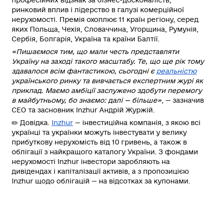
ринковий вплив і лідерство в галузі комерційної
нерухомості. Премія охоплює 11 країн регіону, серед
яких Польща, Чехія, Словаччина, Угорщина, Румунія,
Сербія, Болгарія, Україна та країни Балтії.
«Пишаємося тим, що мали честь представляти
Україну на заході такого масштабу. Те, що ще рік тому
здавалося всім фантастикою, сьогодні є
реальністю
українського ринку та вивчається експертним журі як
приклад. Маємо амбіції заслужено здобути перемогу
в майбутньому, бо знаємо: далі — більше»
, — зазначив
СЕО та засновник Inzhur
Андрій Журжій.
✏️
Довідка
.
Inzhur
— інвестиційна компанія, з якою всі
українці та українки можуть інвестувати у велику
прибуткову нерухомість від 10 гривень, а також в
облігації з найкращого каталогу України. З фондами
нерухомості Inzhur інвестори заробляють на
дивідендах і капіталізації активів, а з пропозицією
Inzhur щодо облігацій — на відсотках за купонами.