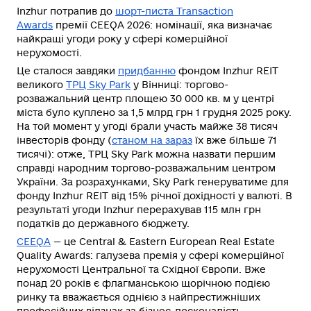
Inzhur потрапив до
шорт-листа Transaction
Awards
премії CEEQA 2026: номінації, яка визначає
найкращі угоди року у сфері комерційної
нерухомості.
Це сталося завдяки
придбанню
фондом Inzhur REIT
великого
ТРЦ Sky Park
у Вінниці
: торгово-
розважальний центр площею 30 000 кв. м у центрі
міста було куплено за 1,5 млрд грн 1 грудня 2025 року.
На той момент у угоді брали участь майже 38 тисяч
інвесторів фонду (
станом на зараз
їх вже більше 71
тисячі): отже, ТРЦ Sky Park можна назвати першим
справді народним торгово-розважальним центром
України. За розрахунками, Sky Park генеруватиме для
фонду Inzhur REIT від 15% річної дохідності у валюті. В
результаті угоди Inzhur перерахував 115 млн грн
податків до державного бюджету.
CEEQA
— це Central & Eastern European Real Estate
Quality Awards
: галузева премія у сфері комерційної
нерухомості Центральної та Східної Європи. Вже
понад 20 років є флагманською щорічною подією
ринку та вважається однією з найпрестижніших
професійних відзнак за бізнес-досконалість,