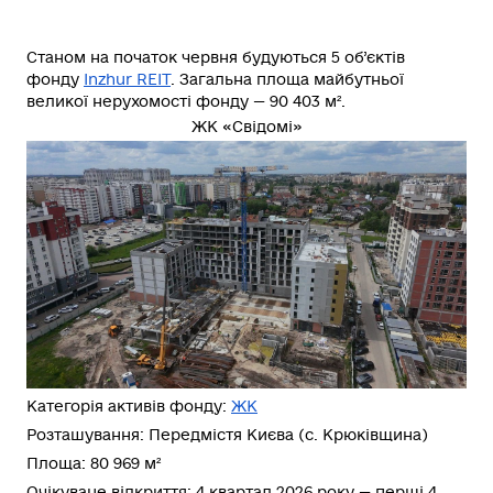
Станом на початок червня будуються
5 об’єктів
фонду
Inzhur REIT
. Загальна площа майбутньої
великої нерухомості фонду —
90 403 м²
.
ЖК «Свідомі»
Категорія активів фонду:
ЖК
Розташування: Передмістя Києва (с. Крюківщина)
Площа: 80 969 м²
Очікуване відкриття: 4 квартал 2026 року — перші 4