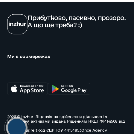
Прибутково, пасивно, прозоро.
А що ще треба? :)
Ми в соцмережах
2026 © Inzhur. Ліцензія на здійснення діяльності з
управління активами видана Рішенням НКЦПФР №508 від
15.07.2021
info@inzhur.reit
Код ЄДРПОУ 44154853
Once Agency