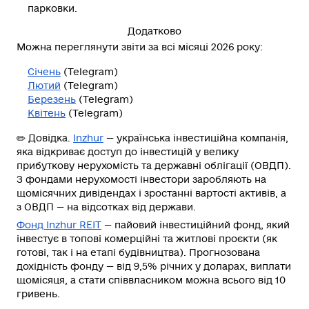
парковки.
Додатково
Можна переглянути звіти за всі місяці 2026 року:
Січень
(Telegram)
Лютий
(Telegram)
Березень
(Telegram)
Квітень
(Telegram)
✏️
Довідка
.
Inzhur
— українська інвестиційна компанія,
яка відкриває доступ до інвестицій у велику
прибуткову нерухомість та державні облігації (ОВДП).
З фондами нерухомості інвестори заробляють на
щомісячних дивідендах і зростанні вартості активів, а
з ОВДП — на відсотках від держави.
Фонд Inzhur REIT
— пайовий інвестиційний фонд, який
інвестує в топові комерційні та житлові проєкти (як
готові, так і на етапі будівництва). Прогнозована
дохідність фонду — від 9,5% річних у доларах, виплати
щомісяця, а стати співвласником можна всього від 10
гривень.