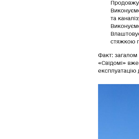
Продовж
Виконуєм
та каналі
Виконуєм
Влаштову
стяжкою п
Факт
: загалом
«Свідомі» вже 
експлуатацію д