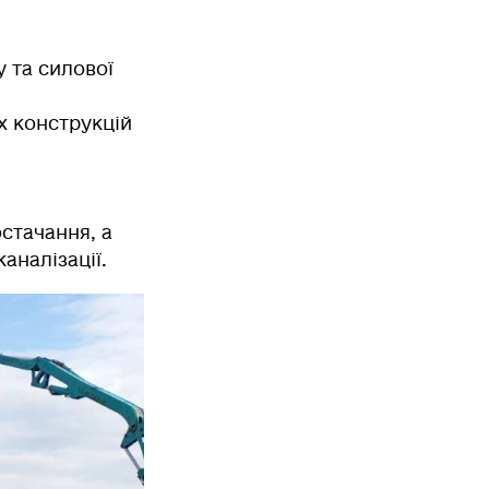
 та силової
х конструкцій
стачання, а
налізації.