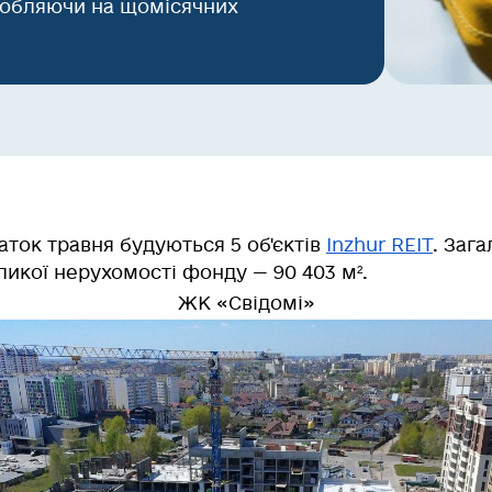
аробляючи на щомісячних
аток травня будуються
5 об'єктів
Inzhur REIT
. Заг
ликої нерухомості фонду —
90 403 м²
.
ЖК «Свідомі»