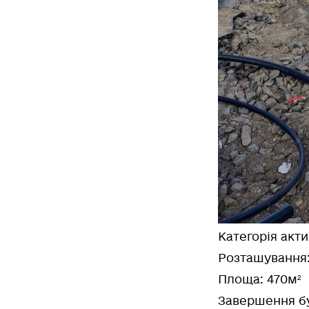
Категорія акт
Розташування
Площа
: 470м²
Завершення бу