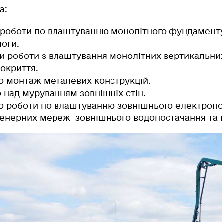
а:
роботи по влаштуванню монолітного фундаменту
логи.
и
роботи з влаштування монолітних вертикальни
покриття.
о
монтаж металевих конструкцій.
о
над муруванням зовнішніх стін.
о
роботи по влаштуванню зовнішнього електропо
енерних мереж зовнішнього водопостачання та ка