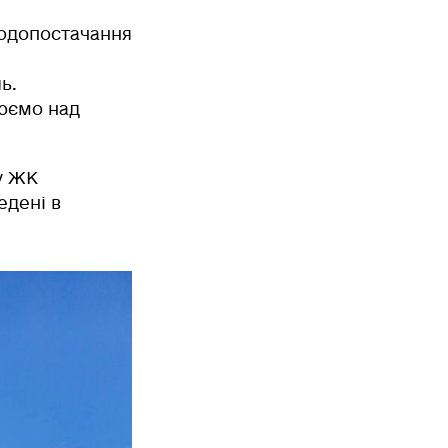
водопостачання
ь.
цюємо над
у ЖК
едені в