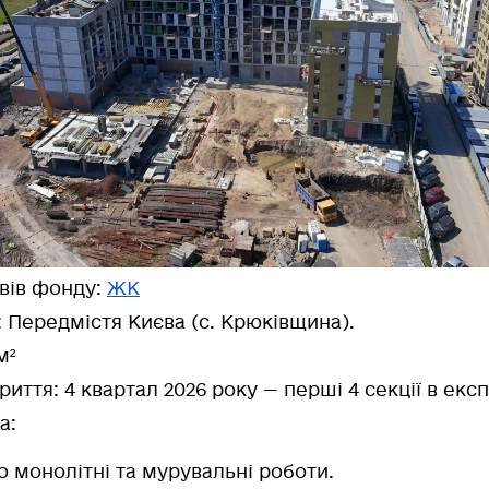
ивів фонду:
ЖК
: Передмістя Києва (с. Крюківщина).
м²
риття:
4 квартал 2026 року — перші 4 секції в експ
а:
о
монолітні та мурувальні роботи.