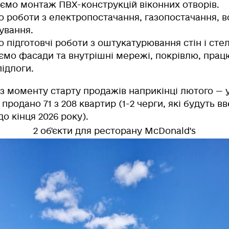
уємо
монтаж ПВХ-конструкцій віконних отворів.
о
роботи з електропостачання, газопостачання, 
зування.
о
підготовчі роботи з оштукатурювання стін і стел
ємо
фасади та внутрішні мережі, покрівлю, пра
ідлоги.
 з моменту старту продажів наприкінці лютого — 
продано 71 з 208 квартир (1-2 черги, які будуть вв
о кінця 2026 року).
2 об'єкти для ресторану McDonald's