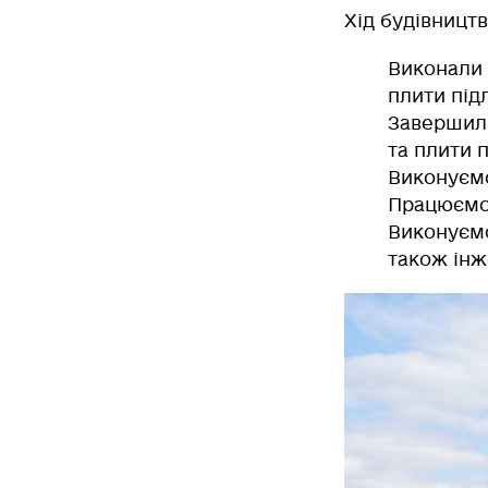
Хід будівництв
Виконали
плити під
Завершил
та плити 
Виконуєм
Працюєм
Виконуєм
також інж