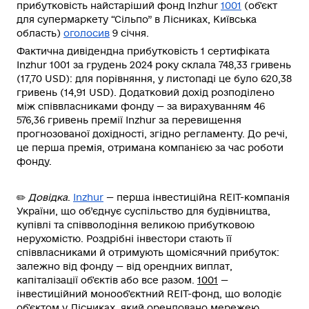
прибутковість найстаріший фонд Inzhur
1001
(об'єкт
для супермаркету “Сільпо” в Лісниках, Київська
область)
оголосив
9 січня.
Фактична дивідендна прибутковість 1 сертифіката
Inzhur 1001 за грудень 2024 року склала 748,33 гривень
(17,70 USD): для порівняння, у листопаді це було 620,38
гривень (14,91 USD). Додатковий дохід розподілено
між співвласниками фонду — за вирахуванням 46
576,36 гривень премії Inzhur
за перевищення
прогнозованої дохідності, згідно регламенту. До речі,
це перша премія, отримана компанією за час роботи
фонду.
✏️
Довідка
.
Inzhur
— перша інвестиційна REIT-компанія
України, що об’єднує суспільство для будівництва,
купівлі та співволодіння великою прибутковою
нерухомістю. Роздрібні інвестори стають її
співвласниками й отримують щомісячний прибуток:
залежно від фонду — від орендних виплат,
капіталізації об'єктів або все разом.
1001
—
інвестиційний монооб'єктний REIT-фонд, що володіє
об'єктом у Лісниках, який орендовано мережею