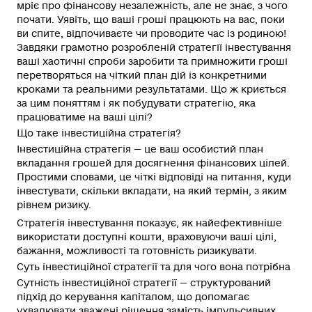
мріє про фінансову незалежність, але не знає, з чого
почати. Уявіть, що ваші гроші працюють на вас, поки
ви спите, відпочиваєте чи проводите час із родиною!
Завдяки грамотно розробленій стратегії інвестування
ваші хаотичні спроби заробити та примножити гроші
перетворяться на чіткий план дій із конкретними
кроками та реальними результатами. Що ж криється
за цим поняттям і як побудувати стратегію, яка
працюватиме на ваші цілі?
Що таке інвестиційна стратегія?
Інвестиційна стратегія — це ваш особистий план
вкладання грошей для досягнення фінансових цілей.
Простими словами, це чіткі відповіді на питання, куди
інвестувати, скільки вкладати, на який термін, з яким
рівнем ризику.
Стратегія інвестування показує, як найефективніше
використати доступні кошти, враховуючи ваші цілі,
бажання, можливості та готовність ризикувати.
Суть інвестиційної стратегії та для чого вона потрібна
Сутність інвестиційної стратегії — структурований
підхід до керування капіталом, що допомагає
ухвалювати зважені рішення замість імпульсивних