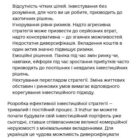
Відсутність чітких цілей.
Інвестування без
розуміння, для чого ви це робите, призводить до
хаотичних рішень.
Ігнорування рівня ризиків.
Надто агресивна
стратегія може призвести до серйозних втрат,
надто консервативна — до згаяних можливостей.
Недостатня диверсифікація.
Вкладення коштів в
один актив значно підвищує ризики.
Емоційні рішення.
Паніка під час змін ринку чи,
навпаки, ейфорія під час зростання прибутків часто
призводять до поспішних і невдалих інвестиційних
рішень.
Нехтування переглядом стратегії.
Зміна життєвих
обставин і ринкових умов вимагає відповідного
корегування інвестиційного підходу.
Розробка ефективної інвестиційної стратегії —
тривалий і постійний процес. З Inzhur ви можете
почати будувати свій інвестиційний портфель уже
сьогодні, ставши співвласником великої комерційної
нерухомості з мінімальними вкладеннями. Для
українців це чудова можливість диверсифікувати