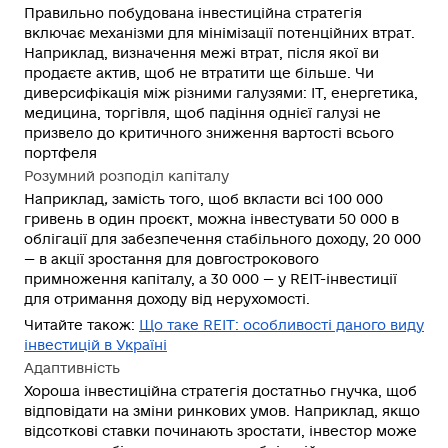
Правильно побудована інвестиційна стратегія
включає механізми для мінімізації потенційних втрат.
Наприклад, визначення межі втрат, після якої ви
продаєте актив, щоб не втратити ще більше. Чи
диверсифікація між різними галузями: ІТ, енергетика,
медицина, торгівля, щоб падіння однієї галузі не
призвело до критичного зниження вартості всього
портфеля
Розумний розподіл капіталу
Наприклад
,
замість того, щоб вкласти всі 100 000
гривень в один проєкт, можна інвестувати 50 000 в
облігації для забезпечення стабільного доходу, 20 000
— в акції зростання для довгострокового
примноження капіталу, а 30 000 — у REIT-інвестиції
для отримання доходу від нерухомості.
Читайте також:
Що таке REIT: особливості даного виду
інвестицій в Україні
Адаптивність
Хороша інвестиційна стратегія достатньо гнучка, щоб
відповідати на зміни ринкових умов. Наприклад, якщо
відсоткові ставки починають зростати, інвестор може