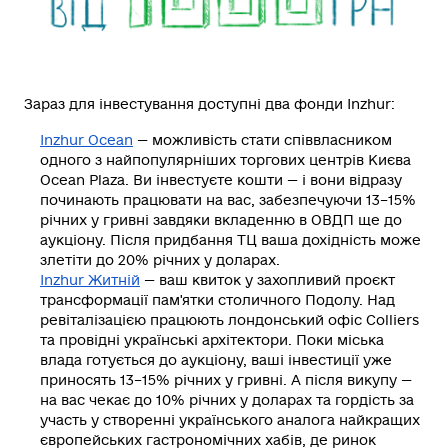
Зараз для інвестування доступні два фонди Inzhur:
Inzhur Ocean
— можливість стати співвласником
одного з найпопулярніших торгових центрів Києва
Ocean Plaza. Ви інвестуєте кошти — і вони відразу
починають працювати на вас, забезпечуючи 13–15%
річних у гривні завдяки вкладенню в ОВДП ще до
аукціону. Після придбання ТЦ ваша дохідність може
злетіти до 20% річних у доларах.
Inzhur Житній
— ваш квиток у захопливий проєкт
трансформації пам'ятки столичного Подолу. Над
ревіталізацією працюють лондонський офіс Colliers
та провідні українські архітектори. Поки міська
влада готується до аукціону, ваші інвестиції уже
приносять 13–15% річних у гривні. А після викупу —
на вас чекає до 10% річних у доларах та гордість за
участь у створенні українського аналога найкращих
європейських гастрономічних хабів, де ринок