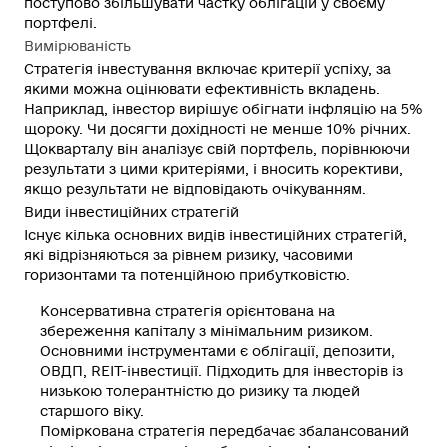
поступово збільшувати частку облігацій у своєму
портфелі.
Вимірюваність
Стратегія інвестування включає критерії успіху, за
якими можна оцінювати ефективність вкладень.
Наприклад, інвестор вирішує обігнати інфляцію на 5%
щороку. Чи досягти дохідності не менше 10% річних.
Щокварталу він аналізує свій портфель, порівнюючи
результати з цими критеріями, і вносить корективи,
якщо результати не відповідають очікуванням.
Види інвестиційних стратегій
Існує кілька основних видів інвестиційних стратегій,
які відрізняються за рівнем ризику, часовими
горизонтами та потенційною прибутковістю.
Консервативна стратегія
орієнтована на
збереження капіталу з мінімальним ризиком.
Основними інструментами є облігації, депозити,
ОВДП, REIT-інвестиції. Підходить для інвесторів із
низькою толерантністю до ризику та людей
старшого віку.
Поміркована стратегія
передбачає збалансований