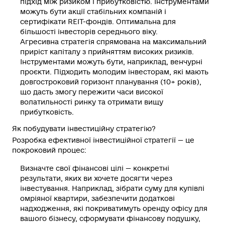
підхід між ризиком і прибутковістю. Інструментами
можуть бути акції стабільних компаній і
сертифікати REIT-фондів. Оптимальна для
більшості інвесторів середнього віку.
Агресивна стратегія
спрямована на максимальний
приріст капіталу з прийняттям високих ризиків.
Інструментами можуть бути, наприклад, венчурні
проєкти. Підходить молодим інвесторам, які мають
довгостроковий горизонт планування (10+ років),
що дасть змогу пережити часи високої
волатильності ринку та отримати вищу
прибутковість.
Як побудувати інвестиційну стратегію?
Розробка ефективної інвестиційної стратегії — це
покроковий процес:
Визначте свої фінансові цілі
— конкретні
результати, яких ви хочете досягти через
інвестування. Наприклад, зібрати суму для купівлі
омріяної квартири, забезпечити додаткові
надходження, які покриватимуть оренду офісу для
вашого бізнесу, сформувати фінансову подушку,