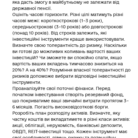
яка дасть змогу в майбутньому не залежати від
державної пенсії.
Оцініть часові горизонти.
Різні цілі матимуть різні
часові межі: короткострокові (1–3 роки),
середньострокові (3–10 років) або довгострокові
(понад 10 років). Від строків залежить, які
інвестиційні інструменти краще використовувати.
Визначте свою толерантність до ризику.
Наскільки
ви готові до можливих коливань вартості ваших
інвестицій? Чи зможете ви спокійно спати, якщо
вартість ваших вкладень тимчасово знизиться на
20%? А на 40%? Розуміння власної толерантності до
ризиків допоможе вибрати відповідні інвестиційні
інструменти.
Проаналізуйте свої поточні фінанси.
Перед
початком інвестування створіть резервний фонд,
що покриватиме ваші звичайні витрати протягом 3–
6 місяців. Погасіть високовідсоткові борги.
Розробіть план розподілу активів.
Визначте, яку
частку коштів ви вкладатимете в різні класи активів:
акції, облігації, нерухомість, банківські депозити,
ОВДП, REIT-інвестиції тощо. Кожен інструмент має
свої особливості, рівень ризику та потенційну