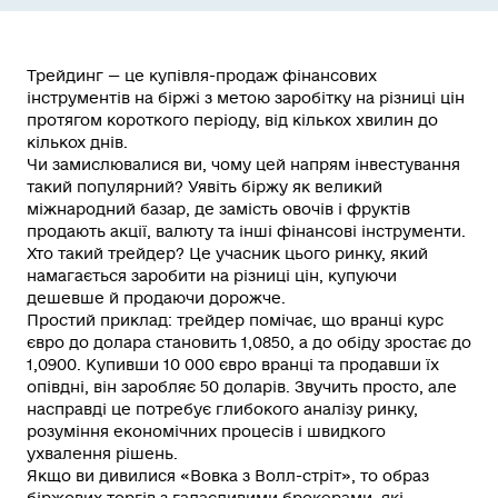
Трейдинг — це
купівля-продаж фінансових
інструментів на біржі з метою заробітку на різниці цін
протягом короткого періоду, від кількох хвилин до
кількох днів.
Чи замислювалися ви, чому цей напрям інвестування
такий популярний? Уявіть біржу як великий
міжнародний базар, де замість овочів і фруктів
продають акції, валюту та інші фінансові інструменти.
Хто такий трейдер?
Це учасник цього ринку, який
намагається заробити на різниці цін, купуючи
дешевше й продаючи дорожче.
Простий приклад: трейдер помічає, що вранці курс
євро до долара становить 1,0850, а до обіду зростає до
1,0900. Купивши 10 000 євро вранці та продавши їх
опівдні, він заробляє 50 доларів. Звучить просто, але
насправді це потребує глибокого аналізу ринку,
розуміння економічних процесів і швидкого
ухвалення рішень.
Якщо ви дивилися «Вовка з Волл-стріт», то образ
біржових торгів з галасливими брокерами, які