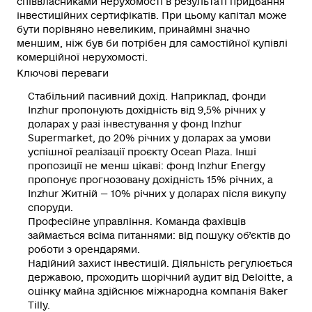
співвласниками нерухомості в результаті придбання
інвестиційних сертифікатів. При цьому
капітал
може
бути порівняно невеликим, принаймні значно
меншим, ніж був би потрібен для самостійної купівлі
комерційної нерухомості.
Ключові переваги
Стабільний пасивний дохід. Наприклад, фонди
Inzhur пропонують дохідність від 9,5% річних у
доларах у разі інвестування у фонд Inzhur
Supermarket, до 20% річних у доларах за умови
успішної реалізації проєкту Ocean Plaza. Інші
пропозиції не менш цікаві: фонд Inzhur Energy
пропонує прогнозовану дохідність 15% річних, а
Inzhur Житній — 10% річних у доларах після викупу
споруди.
Професійне управління. Команда фахівців
займається всіма питаннями: від пошуку об’єктів до
роботи з орендарями.
Надійний захист інвестицій. Діяльність регулюється
державою, проходить щорічний аудит від Deloitte, а
оцінку майна здійснює міжнародна компанія Baker
Tilly.