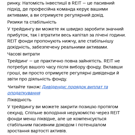
ринку. Натомість
інвестиції
в REIT — це пасивний
підхід, де професійна команда керує вашими
активами, а ви отримуєте регулярний дохід.
Ризики та стабільність
У трейдингу ви можете як швидко заробити значний
прибуток, так і втратити весь капітал за лічені години.
REIT фонди пропонують нижчу, але стабільнішу
дохідність, забезпечену реальними активами.
Часові витрати
Трейдинг — це практично повна зайнятість. REIT не
потребує вашого часу після вибору фонду. Вклавши
гроші, ви просто отримуєте регулярні дивіденди й
звіти про діяльність фонду.
Читайте також:
Дивіденди: порядок виплат та
оподаткування
Ліквідність
У трейдингу ви можете закрити позицію протягом
секунд. Спільне володіння нерухомістю через REIT
фонди менш ліквідне, але це компенсується
стабільним пасивним доходом і потенціалом
зростання вартості активів.