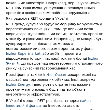
локальних інвесторів. Наприклад, перша українська
REIT компанія Inzhur уже успішно реалізує кілька
проєктів з дохідною комерційною нерухомістю.
Як працюють REIT фонди в Україні
REIT фонд купує або будує комерційну нерухомість у
перспективних локаціях — там, де великий потік
людей гарантує стабільний попит. Портфель проєктів
може бути різноманітним. Наприклад, це можуть бути
супермаркети національних мереж з
довгостроковими договорами оренди, як у фонді
Inzhur Supermarket
, або амбітні проєкти з
відродження історичних пам’яток, як у фонді
Inzhur
Житній
, що працює над перетворенням старовинного
ринку на сучасний гастрономічний хаб.
Деякі фонди, такі як
Inzhur Ocean,
зосереджені на
масштабних торговельних об’єктах. Інші, зокрема
Inzhur Energy
, інвестують у стратегічно важливі
проєкти — наприклад, у будівництво об’єктів
енергетичної інфраструктури.
В Україні модель REIT реалізована через
пайові
інвестиційні фонди
, де інвестори стають