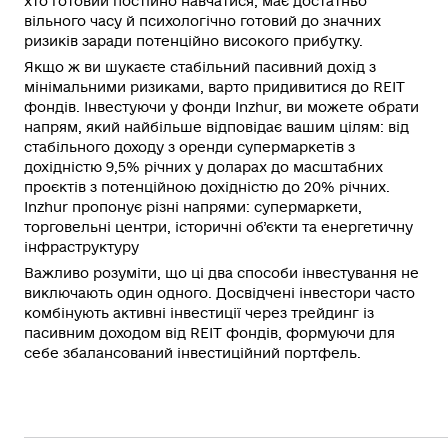
хто готовий постійно навчатися, має достатньо
вільного часу й психологічно готовий до значних
ризиків заради потенційно високого прибутку.
Якщо ж ви шукаєте стабільний пасивний дохід з
мінімальними ризиками, варто придивитися до
REIT
фондів.
Інвестуючи у фонди Inzhur, ви можете обрати
напрям, який найбільше відповідає вашим цілям: від
стабільного доходу з оренди супермаркетів з
дохідністю 9,5% річних у доларах до масштабних
проєктів з потенційною дохідністю до 20% річних.
Inzhur пропонує різні напрями: супермаркети,
торговельні центри, історичні об’єкти та енергетичну
інфраструктуру
Важливо розуміти, що ці два способи інвестування не
виключають один одного. Досвідчені інвестори часто
комбінують активні
інвестиції
через трейдинг із
пасивним доходом від REIT фондів, формуючи для
себе збалансований інвестиційний портфель.