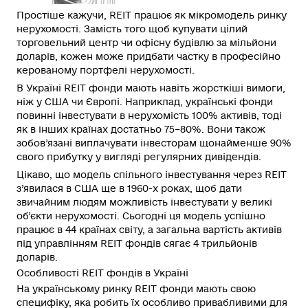
Простіше кажучи, REIT працює як мікромодель ринку
нерухомості. Замість того щоб купувати цілий
торговельний центр чи офісну будівлю за мільйони
доларів, кожен може придбати частку в професійно
керованому портфелі нерухомості.
В Україні
REIT фонди
мають навіть жорсткіші вимоги,
ніж у США чи Європі. Наприклад, українські фонди
повинні інвестувати в нерухомість 100% активів, тоді
як в інших країнах достатньо 75–80%. Вони також
зобов’язані виплачувати інвесторам щонайменше 90%
свого
прибутку
у вигляді регулярних дивідендів.
Цікаво, що модель
спільного
інвестування через REIT
з’явилася в США ще в 1960-х роках, щоб дати
звичайним людям можливість інвестувати у великі
об’єкти нерухомості. Сьогодні ця модель успішно
працює в 44 країнах світу, а загальна вартість активів
під управлінням REIT фондів сягає 4 трильйонів
доларів.
Особливості REIT фондів в Україні
На українському ринку REIT фонди мають свою
специфіку, яка робить їх особливо привабливими для