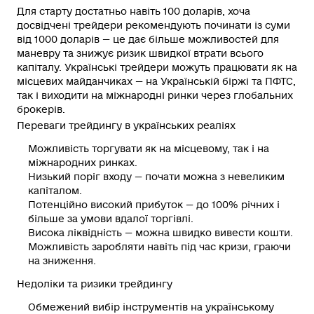
Для старту достатньо навіть 100 доларів, хоча
досвідчені трейдери рекомендують починати із суми
від 1000 доларів — це дає більше можливостей для
маневру та знижує ризик швидкої втрати всього
капіталу
. Українські трейдери можуть працювати як на
місцевих майданчиках — на Українській біржі та ПФТС,
так і виходити на міжнародні ринки через глобальних
брокерів.
Переваги трейдингу в українських реаліях
Можливість торгувати як на місцевому, так і на
міжнародних ринках.
Низький поріг входу — почати можна з невеликим
капіталом.
Потенційно високий прибуток — до 100% річних і
більше за умови вдалої торгівлі.
Висока ліквідність — можна швидко вивести кошти.
Можливість заробляти навіть під час кризи, граючи
на зниження.
Недоліки та ризики трейдингу
Обмежений вибір інструментів на українському