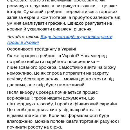
розмахують руками та викрикують заявки, — це вже
історія. Сучасний трейдинг перемістився з торгових
залів за екрани комп’ютерів, а прибуток залежить від
уміння аналізувати графіки, швидко реагувати на
новини й ухвалювати виважені рішення.
Читайте також:
Види інвестицій: куди інвестувати
гроші в Україні
Особливості трейдингу в Україні
Як же працює трейдинг в Україні? Насамперед
потрібно вибрати надійного посередника —
ліцензованого брокера. Самостійно вийти на біржу
неможливо. Це як спроба потрапити на закриту
вечірку без запрошення — можна довго стояти під
дверима, але вхід буде неможливий.
Після вибору брокера починається процес
верифікації: треба надати документи, що
підтверджують особу, і пройти фінансовий скринінг.
Це необхідно для захисту від шахрайства та
відмивання коштів. Коли всі формальності буде
влагоджено, можна поповнювати торговий рахунок і
починати роботу на біржі.