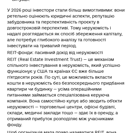
У 2026 році інвестори стали більш вимогливими: вони
ретельно оцінюють юридичні аспекти, репутацію
забудовника та перспективність проєкту в
довгостроковій перспективі. Тому нерухомість і
надалі розглядається як спосіб збереження капіталу,
але потребує глибокого аналізу та готовності
інвестувати на тривалий період.
REIT-фонди: пасивний дохід від нерухомості
REIT (Real Estate Investment Trust) — це механізм
спільного інвестування в нерухомість, який успішно
функціонує у США та країнах ЄС вже більше
п'ятдесяти років. По суті, це можливість вкласти
кошти в нерухомість без безпосереднього придбання
квартири чи будинку — усіма операційними
питаннями займається спеціалізована керуюча
компанія. Вона самостійно купує або зводить об'єкти
нерухомості — торговельні центри, офісні будівлі,
склади, медичні заклади тощо — здає їх в оренду, а
отриманий прибуток розподіляє між учасниками
фонду.
Щоб організація мала право називатися REIT, вона