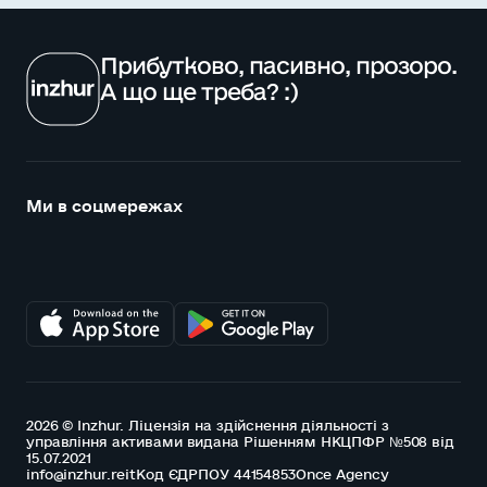
Прибутково, пасивно, прозоро.
А що ще треба? :)
Ми в соцмережах
2026 © Inzhur. Ліцензія на здійснення діяльності з
управління активами видана Рішенням НКЦПФР №508 від
15.07.2021
info@inzhur.reit
Код ЄДРПОУ 44154853
Once Agency