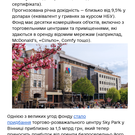
сертифіката).
Прогнозована річна дохідність — близько від 9,5% у
доларах (еквівалент у гривнях за курсом НБУ).
Фонд має десятки комерційних об’єктів, включно з
торговельними центрами та приміщеннями, які
здаються в оренду відомим мережам (наприклад,
McDonald’s, «Сільпо», Comfy тощо).
Однією з великих угод фонду
стало
придбання
торгово-розважального центру Sky Park у
Вінниці приблизно за 1,5 млрд грн, який тепер
приносить прибуток від оренди безпосередньо його