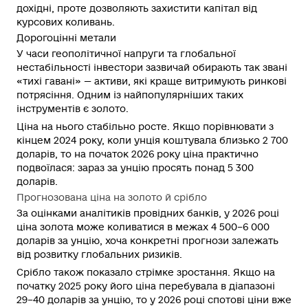
дохідні, проте дозволяють захистити капітал від
курсових коливань.
Дорогоцінні метали
У часи геополітичної напруги та глобальної
нестабільності інвестори зазвичай обирають так звані
«тихі гавані» — активи, які краще витримують ринкові
потрясіння. Одним із найпопулярніших таких
інструментів є золото.
Ціна на нього стабільно росте. Якщо порівнювати з
кінцем 2024 року, коли унція коштувала близько 2 700
доларів, то на початок 2026 року ціна практично
подвоїлася: зараз за унцію просять понад 5 300
доларів.
Прогнозована ціна на золото й срібло
За оцінками аналітиків провідних банків, у 2026 році
ціна золота може коливатися в межах 4 500–6 000
доларів за унцію, хоча конкретні прогнози залежать
від розвитку глобальних ризиків.
Срібло також показало стрімке зростання. Якщо на
початку 2025 року його ціна перебувала в діапазоні
29–40 доларів за унцію, то у 2026 році спотові ціни вже