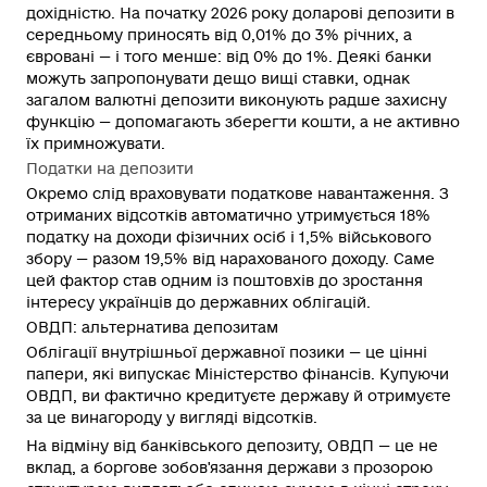
дохідністю. На початку 2026 року доларові депозити в
середньому приносять від 0,01% до 3% річних, а
євровані — і того менше: від 0% до 1%. Деякі банки
можуть запропонувати дещо вищі ставки, однак
загалом валютні депозити виконують радше захисну
функцію — допомагають зберегти кошти, а не активно
їх примножувати.
Податки на депозити
Окремо слід враховувати податкове навантаження. З
отриманих відсотків автоматично утримується 18%
податку на доходи фізичних осіб і 1,5% військового
збору — разом 19,5% від нарахованого доходу. Саме
цей фактор став одним із поштовхів до зростання
інтересу українців до державних облігацій.
ОВДП: альтернатива депозитам
Облігації внутрішньої державної позики — це цінні
папери, які випускає Міністерство фінансів. Купуючи
ОВДП, ви фактично кредитуєте державу й отримуєте
за це винагороду у вигляді відсотків.
На відміну від банківського депозиту, ОВДП — це не
вклад, а боргове зобов'язання держави з прозорою