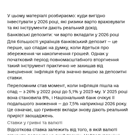
У цьому матеріалі розбираємо: куди вигідно
інвестувати у 2026 році, які ризики варто враховувати
та які інструменти дають реальний дохід.
Банківські депозити: чи варто вкладати у 2026 році
Для більшості українців банківський депозит — це
перше, що спадає на думку, коли йдеться про
збереження чи накопичення грошей. Однак у
початковий період повномасштабного вторгнення
такий інструмент практично не захищав від
знецінення: інфляція була значно вищою за депозитні
ставки.
Переломним став момент, коли інфляція пішла на
спад — з 26% у 2022 році до 5,1% у 2023-му. У 2025 році
вона становила 8%, і Національний банк очікує її
подальшого зниження — до 7,5% наприкінці 2026 року.
Це означає, що гривневі вклади знову дають реальний
приріст заощаджень.
Ставки у гривні та валюті
Відсоткова ставка залежить від того, в якій валюті