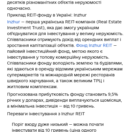
десятків різноманітних об'єктів нерухомості
одночасно.
Приклад REIT-фонду в Україні: Inzhur
Inzhur
— перша українська RЕІТ-компанія (Real Estate
Investment Trust), яка дає змогу українцям
об’єднуватися для інвестування у велику нерухомість.
Співвласники отримують дохід від орендних виплат і
зростання капіталізації об’єктів.
Фонд Inzhur REIT
—
пайовий інвестиційний фонд, метою якого є
інвестування у топову комерційну нерухомість.
Співвласники фонду володіють землею та будівлями,
які здаються в оренду відомим українським мережам
супермаркетів та міжнародній мережі ресторанів
швидкого харчування, а також великим ТРЦ і
житловим комплексам.
Прогнозована прибутковість фонду становить 9,5%
річних у доларах, дивіденди виплачуються щомісяця,
а мінімальна інвестиція — від 10 гривень.
Переваги інвестування з Inzhur REIT
Поріг входу дуже низький — можна почати
інвестувати від 10 гривень (ціна одного