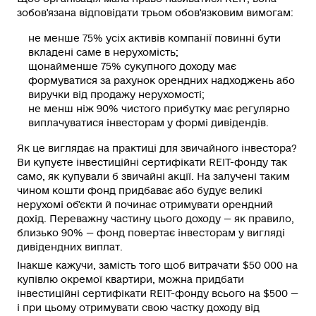
зобов'язана відповідати трьом обов'язковим вимогам:
не менше 75% усіх активів компанії повинні бути
вкладені саме в нерухомість;
щонайменше 75% сукупного доходу має
формуватися за рахунок орендних надходжень або
виручки від продажу нерухомості;
не менш ніж 90% чистого прибутку має регулярно
виплачуватися інвесторам у формі дивідендів.
Як це виглядає на практиці для звичайного інвестора?
Ви купуєте інвестиційні сертифікати REIT-фонду так
само, як купували б звичайні акції. На залучені таким
чином кошти фонд придбаває або будує великі
нерухомі об'єкти й починає отримувати орендний
дохід. Переважну частину цього доходу — як правило,
близько 90% — фонд повертає інвесторам у вигляді
дивідендних виплат.
Інакше кажучи, замість того щоб витрачати $50 000 на
купівлю окремої квартири, можна придбати
інвестиційні сертифікати REIT-фонду всього на $500 —
і при цьому отримувати свою частку доходу від