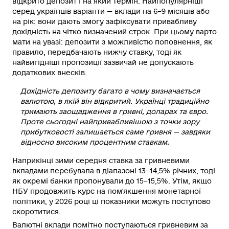
відкрито депозит і на який термін. Найпопулярніші
серед українців варіанти — вклади на 6–9 місяців або
на рік: вони дають змогу зафіксувати привабливу
дохідність на чітко визначений строк. При цьому варто
мати на увазі: депозити з можливістю поповнення, як
правило, передбачають нижчу ставку, тоді як
найвигідніші пропозиції зазвичай не допускають
додаткових внесків.
Дохідність депозиту багато в чому визначається
валютою, в якій він відкритий. Українці традиційно
тримають заощадження в гривні, доларах та євро.
Проте сьогодні найпривабливішою з точки зору
прибутковості залишається саме гривня — завдяки
відносно високим процентним ставкам.
Наприкінці зими середня ставка за гривневими
вкладами перебувала в діапазоні 13–14,5% річних, тоді
як окремі банки пропонували до 15–15,5%. Утім, якщо
НБУ продовжить курс на пом'якшення монетарної
політики, у 2026 році ці показники можуть поступово
скоротитися.
Валютні вклади помітно поступаються гривневим за