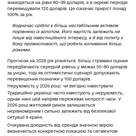
знаходяться на рівні 80–99 доларів, а в окремі періоди
перевищували 120 доларів. Це означає приріст понад
100% за рік.
Водночас срібло є більш нестабільним активом
порівняно із золотом. Його вартість залежить не
лише від інвестиційного інтересу, а й від попиту з
боку промисловості, що робить коливання більш
різкими.
Прогнози на 2026 рік різняться: більш стримані оцінки
передбачають середній рівень у межах 55–80 доларів
за унцію, тоді як оптимістичні сценарії допускають
перевищення позначки у 100 доларів.
Нерухомість у 2026 році: чи вигідно інвестувати
Традиційно українці часто інвестують у нерухомість,
однак нині цей напрям переживає непрості часи. У
2026 році житловий ринок залишається
нерівномірним і сильно залежить від безпекової
ситуації в країні.
Очікувана дохідність від оренди значною мірою
визначається конкретною локацією та сегментом