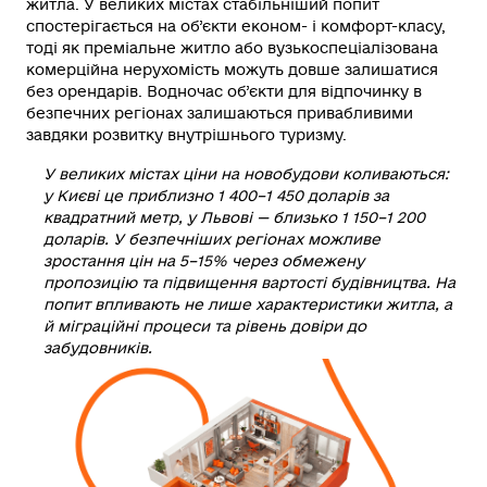
житла. У великих містах стабільніший попит
спостерігається на об’єкти економ- і комфорт-класу,
тоді як преміальне житло або вузькоспеціалізована
комерційна нерухомість можуть довше залишатися
без орендарів. Водночас об’єкти для відпочинку в
безпечних регіонах залишаються привабливими
завдяки розвитку внутрішнього туризму.
У великих містах ціни на новобудови коливаються:
у Києві це приблизно 1 400–1 450 доларів за
квадратний метр, у Львові — близько 1 150–1 200
доларів. У безпечніших регіонах можливе
зростання цін на 5–15% через обмежену
пропозицію та підвищення вартості будівництва. На
попит впливають не лише характеристики житла, а
й міграційні процеси та рівень довіри до
забудовників.