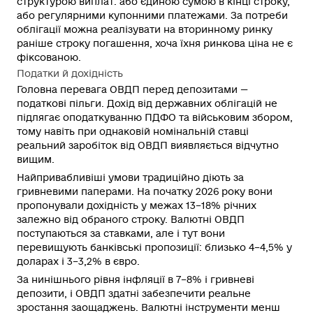
структурою виплат: або єдиною сумою в кінці строку,
або регулярними купонними платежами. За потреби
облігації можна реалізувати на вторинному ринку
раніше строку погашення, хоча їхня ринкова ціна не є
фіксованою.
Податки й дохідність
Головна перевага ОВДП перед депозитами —
податкові пільги. Дохід від державних облігацій не
підлягає оподаткуванню ПДФО та військовим збором,
тому навіть при однаковій номінальній ставці
реальний заробіток від ОВДП виявляється відчутно
вищим.
Найпривабливіші умови традиційно діють за
гривневими паперами. На початку 2026 року вони
пропонували дохідність у межах 13–18% річних
залежно від обраного строку. Валютні ОВДП
поступаються за ставками, але і тут вони
перевищують банківські пропозиції: близько 4–4,5% у
доларах і 3–3,2% в євро.
За нинішнього рівня інфляції в 7–8% і гривневі
депозити, і ОВДП здатні забезпечити реальне
зростання заощаджень. Валютні інструменти менш