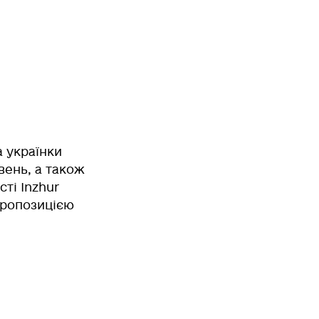
а українки
вень, а також
ті Inzhur
 пропозицією