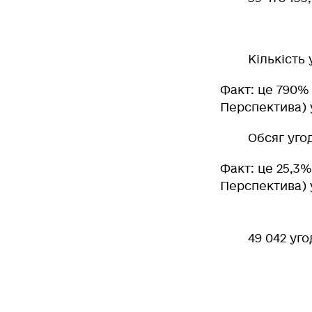
Кількість 
Факт
: це 790%
Перспектива) у
Обсяг уго
Факт
: це 25,3
Перспектива) у
49 042 уг