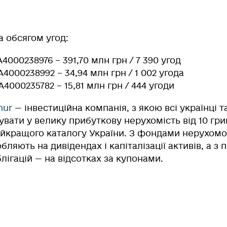
а обсягом угод:
A4000238976 – 391,70 млн грн / 7 390 угод
A4000238992 – 34,94 млн грн / 1 002 угода
A4000235782 – 15,81 млн грн / 444 угоди
hur
— інвестиційна компанія, з якою всі українці т
увати у велику прибуткову нерухомість від 10 гри
найкращого каталогу України. З фондами нерухомос
бляють на дивідендах і капіталізації активів, а з
лігацій — на відсотках за купонами.