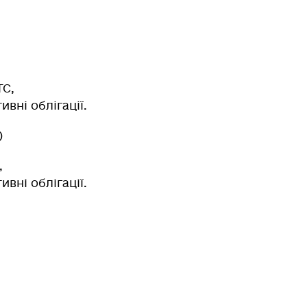
ТС,
ивні облігації.
)
,
ивні облігації.