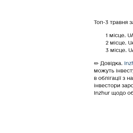
Топ-3 травня з
1 місце. U
2 місце. U
3 місце. U
✏️
Довідка
.
Inz
можуть інвест
в облігації з 
інвестори заро
Inzhur щодо об