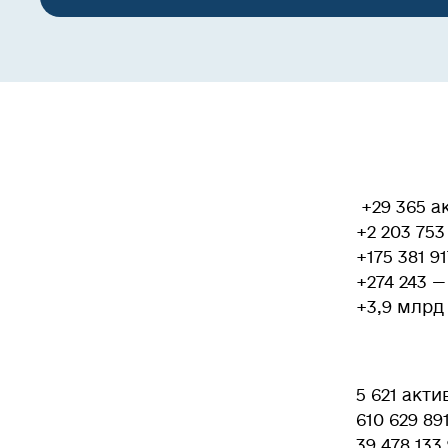
+29 365 ак
+2 203 753
+175 381 9
+274 243 
+3,9 млрд 
5 621 акти
610 629 8
39 478 133