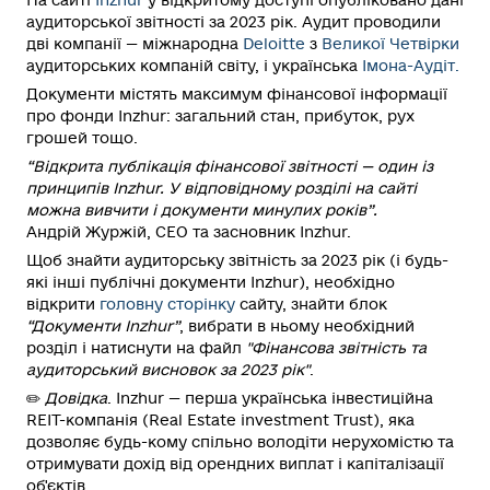
аудиторської звітності за 2023 рік. Аудит проводили
дві компанії — міжнародна
Deloitte
з
Великої Четвірки
аудиторських компаній світу, і українська
Імона-Аудіт.
Документи містять максимум фінансової інформації
про фонди Inzhur: загальний стан, прибуток, рух
грошей тощо.
“Відкрита публікація фінансової звітності — один із
принципів Inzhur. У відповідному розділі на сайті
можна вивчити і документи минулих років”.
Андрій Журжій
, СЕО та засновник Inzhur.
Щоб знайти аудиторську звітність за 2023 рік (і будь-
які інші публічні документи Inzhur), необхідно
відкрити
головну сторінку
сайту, знайти блок
“Документи Inzhur”
, вибрати в ньому необхідний
розділ і натиснути на файл
"Фінансова звітність та
аудиторський висновок за 2023 рік"
.
✏️
Довідка
. Inzhur — перша українська інвестиційна
RЕІТ-компанія (Real Estate investment Trust), яка
дозволяє будь-кому спільно володіти нерухомістю та
отримувати дохід від орендних виплат і капіталізації
об'єктів.