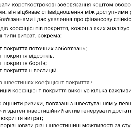
шати короткострокові зобов'язання коштом оборот
и, він відбиває співвідношення між доступними 
в'язаннями і дає уявлення про фінансову стійкіс
идів коефіцієнтів покриття, кожен з яких аналізує
і типи витрат, зокрема:
т покриття поточних зобов'язань;
т покриття відсотків;
т покриття боргів;
т покриття інвестицій.
в інвестиціях коефіцієнт покриття?
тицій коефіцієнт покриття виконує кілька важлив
 оцінити ризики, пов'язані з інвестуванням у певн
 чи здатен інвестиційний актив генерувати доста
 покриття витрат;
 порівнювати різні інвестиційні можливості за ст