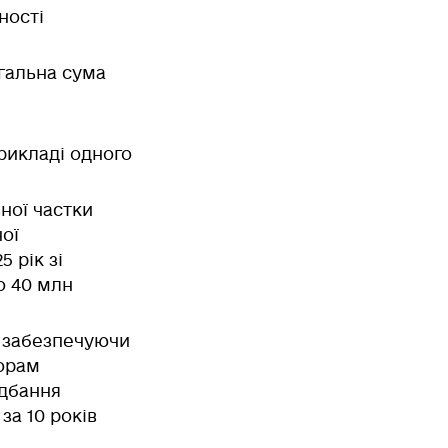
ності
агальна сума
рикладі одного
ної частки
ої
 рік зі
о 40 млн
, забезпечуючи
торам
идбання
за 10 років