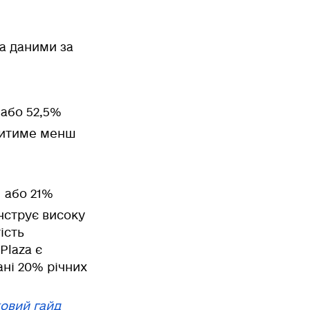
за даними за
 або 52,5%
овитиме менш
1 або 21%
нструє високу
ість
Plaza є
ані 20% річних
ковий гайд