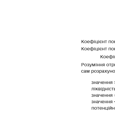
Коефіцієнт по
Коефіцієнт по
Коефіц
Розуміння отр
сам розрахуно
значення 
ліквідніст
значення 
значення 
потенційн