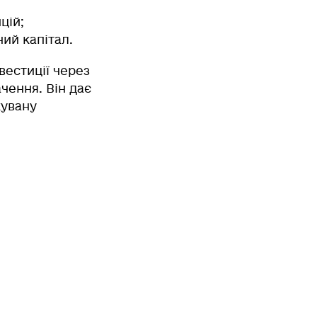
цій;
ий капітал.
вестиції через
чення. Він дає
кувану