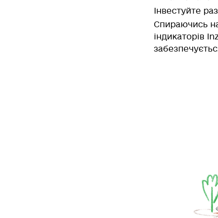
Інвестуйте раз
Спираючись на
індикаторів In
забезпечуєтьс