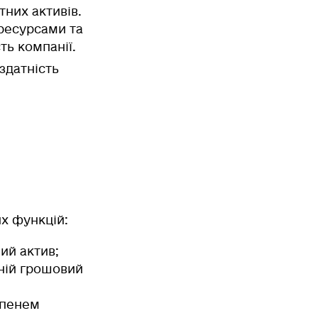
них активів.
ресурсами та
ть компанії.
 здатність
их функцій:
ий актив;
тній грошовий
упенем