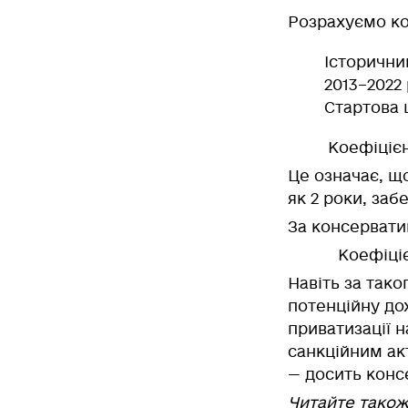
Розрахуємо ко
Історични
2013–2022 
Стартова 
Коефіцієн
Це означає, щ
як 2 роки, заб
За консервати
Коефіціє
Навіть за так
потенційну дох
приватизації н
санкційним ак
— досить конс
Читайте тако