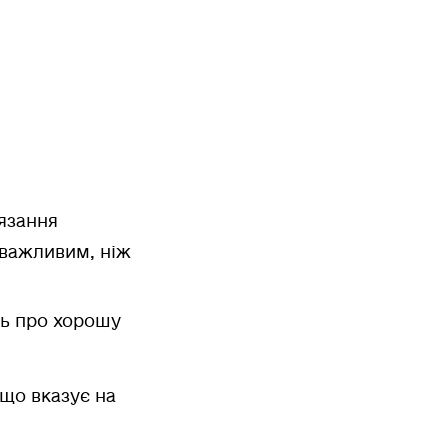
'язання
 важливим, ніж
ть про хорошу
 що вказує на