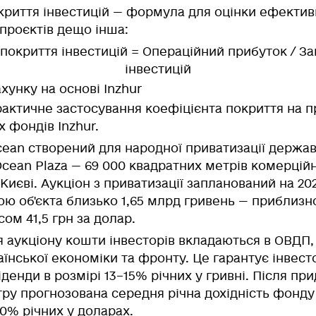
криття інвестицій — формула для оцінки ефектив
 проєктів дещо інша:
покриття інвестицій = Операційний прибуток / З
інвестицій
хунку на основі Inzhur
актичне застосування коефіцієнта покриття на п
х фондів Inzhur.
cean створений для народної приватизації держав
Ocean Plaza — 69 000 квадратних метрів комерційн
Києві. Аукціон з приватизації запланований на 2025
ою об'єкта близько 1,65 млрд гривень — приблизн
сом 41,5 грн за долар.
 аукціону кошти інвесторів вкладаються в ОВДП
аїнської економіки та фронту. Це гарантує інвес
денди в розмірі 13–15% річних у гривні. Після пр
ру прогнозована середня річна дохідність фонду 
0% річних у доларах.