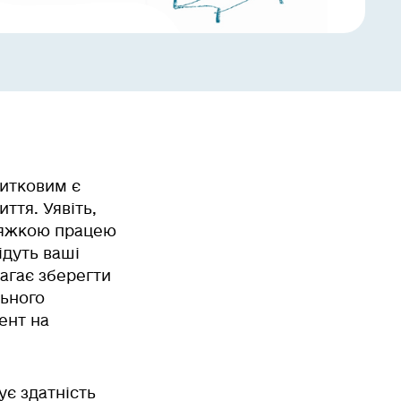
битковим є
ття. Уявіть,
 тяжкою працею
ідуть ваші
агає зберегти
льного
ент на
ує здатність