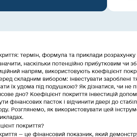
криття: термін, формула та приклади розрахунку
значити, наскільки потенційно прибутковим чи з
иційний напрям, використовують коефіцієнт покри
перед складним вибором: інвестувати зароблені
ти їх удома під подушкою? Як дізнатися, чи не п
нсове дно? Коефіцієнт покриття інвестицій допом
ути фінансових пасток і відчинити двері до стабі
оду. Розглянемо, як використовувати цей інструм
икладах.
цієнт покриття?
криття — це фінансовий показник, який демонстр