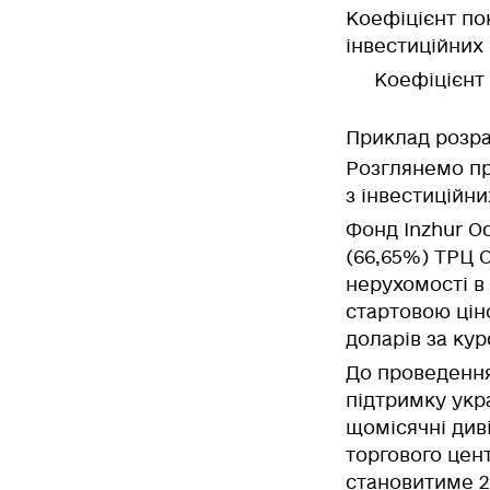
Коефіцієнт по
інвестиційних
Коефіцієнт 
Приклад розра
Розглянемо пр
з інвестиційни
Фонд Inzhur O
(66,65%) ТРЦ 
нерухомості в 
стартовою цін
доларів за кур
До проведення
підтримку укр
щомісячні диві
торгового цент
становитиме 2