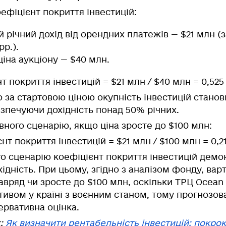
ефіцієнт покриття інвестицій:
й річний дохід від орендних платежів — $21 млн (
рр.).
ціна аукціону — $40 млн.
т покриття інвестицій = $21 млн / $40 млн = 0,525
о за стартовою ціною окупність інвестицій стан
езпечуючи дохідність понад 50% річних.
вного сценарію, якщо ціна зросте до $100 млн:
нт покриття інвестицій = $21 млн / $100 млн = 0,2
ого сценарію коефіцієнт покриття інвестицій демо
ідність. При цьому, згідно з аналізом фонду, варт
авряд чи зросте до $100 млн, оскільки ТРЦ Ocean 
тивом у країні з воєнним станом, тому прогнозов
ервативна оцінка.
ж:
Як визначити рентабельність інвестицій: покро