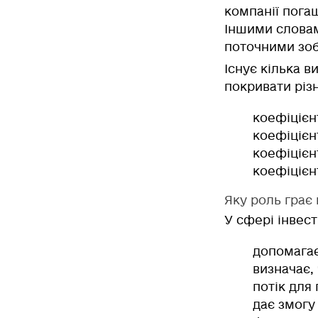
компанії пога
Іншими словам
поточними зобо
Існує кілька в
покривати різн
коефіцієн
коефіцієн
коефіцієн
коефіцієн
Яку роль грає 
У сфері інвес
допомагає
визначає,
потік для
дає змогу