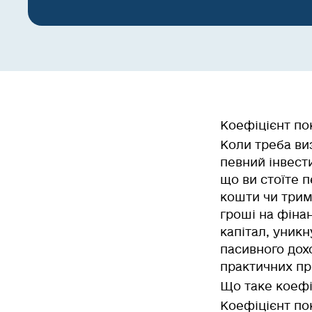
Коефіцієнт по
Коли треба ви
певний інвест
що ви стоїте 
кошти чи трима
гроші на фіна
капітал, уникн
пасивного дох
практичних пр
Що таке коефі
Коефіцієнт по